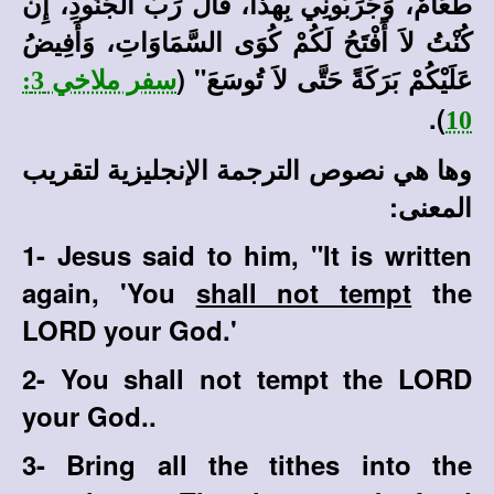
طَعَامٌ، وَجَرِّبُونِي بِهذَا، قَالَ رَبُّ الْجُنُودِ، إِنْ
كُنْتُ لاَ أَفْتَحُ لَكُمْ كُوَى السَّمَاوَاتِ، وَأَفِيضُ
عَلَيْكُمْ بَرَكَةً حَتَّى لاَ تُوسَعَ" (
سفر ملاخي 3:
).
10
وها هي نصوص الترجمة الإنجليزية لتقريب
المعنى:
1- Jesus said to him, "It is written
again, 'You
shall not tempt
the
LORD your God.'
2- You shall not tempt the LORD
your God..
3-
Bring all the tithes into the