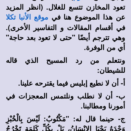
تعود المخازن تتسع للغلال
. (انظر المزيد
عن هذا الموضوع هنا في
موقع الأنبا تكلا
في أقسام المقالات و التفاسير الأخرى).
وهي تترجم أيضًا "حتى لا تعود بعد حاجة"
أي من الوفرة.
ونتعلم من رد المسيح الذي قاله
للشيطان:
‌أ- أن لا نطيع إبليس فيما يقترحه علينا.
‌ب- أن لا نطلب ونلتمس المعجزات في
أمورنا ومطالبنا.
‌ج- حينما قال له: "مَكْتُوبٌ: لَيْسَ بِالْخُبْزِ
وَحْدَهُ يَحْيَا الإِنْسَانُ، بَلْ بِكُلِّ كَلِمَةٍ تَخْرُجُ