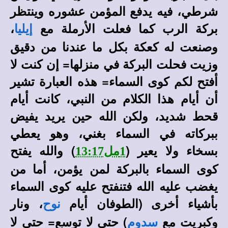
شرطي، فيه يدفع المؤمن عشوره وينتظر
بركة الرب كما فعلت الأرملة مع
،
إيليا
وصنعت له كعكة بكل ما عندنا من دقيق
وزيت فحلت البركة في منزلها= إن كنت لا
أفتح لكم كوى السماء= هذه العبارة تشير
أن أيام هذا الكلام من النبي، كانت أيام
قحط شديد، ولكن الله حين يريد يفيض
ببركاته في السماء بغني، وهو يعطي
بسخاء ولا يعير (
) والله يفتح
1مل13:17
كوى السماء بالبركة لمن يؤمن، أما من
يغضب عليه الله فتنفتح عليه كوى السماء
بأشياء أخرى (الطوفان أيام
، ونار
نوح
وكبريت مع
) حتى لا توسع= حتى لا
سدوم