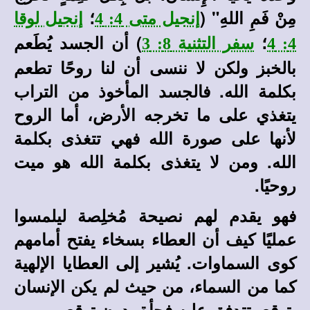
مِنْ فَمِ اللهِ" (
؛
إنجيل متى 4: 4
إنجيل لوقا
؛
) أن الجسد يُطَعم
4: 4
سفر التثنية 8: 3
بالخبز ولكن لا ننسى أن لنا روحًا تطعم
بكلمة الله. فالجسد المأخوذ من التراب
يتغذي على ما تخرجه الأرض، أما الروح
لأنها على صورة الله فهي تتغذى بكلمة
الله. ومن لا يتغذى بكلمة الله هو ميت
روحيًا.
فهو يقدم لهم نصيحة مُخلِصة ليلمسوا
عمليًا كيف أن العطاء بسخاء يفتح أمامهم
كوى السماوات. يُشير إلى العطايا الإلهية
كما من السماء، من حيث لم يكن الإنسان
يتوقع، تتدفق عليه فجأة بدون توقع.