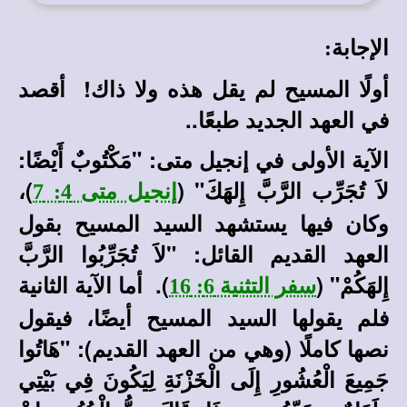
الإجابة:
أولًا المسيح لم يقل هذه ولا ذاك! أقصد
في العهد الجديد طبعًا..
الآية الأولى في إنجيل متى: "مَكْتُوبٌ أَيْضًا:
لاَ تُجَرِّب الرَّبَّ إِلهَكَ"
(
)،
إنجيل متى 4: 7
وكان فيها يستشهد السيد المسيح بقول
العهد القديم القائل: "لاَ تُجَرِّبُوا الرَّبَّ
إِلهَكُمْ"
(
). أما الآية الثانية
سفر التثنية 6: 16
فلم يقولها السيد المسيح أيضًا، فيقول
نصها كاملًا (وهي من العهد القديم): "هَاتُوا
جَمِيعَ الْعُشُورِ إِلَى الْخَزْنَةِ لِيَكُونَ فِي بَيْتِي