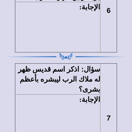
الإجابة
:
الملك الذي تراءى له
6
الله في حلم ليعطيه ما يريد
هو سليمان الملك وقد تراءى
له الرب في جبعون (1مل3:
5).
:
سؤال
اذكر اسم قديس ظهر
له ملاك الرب ليبشره بأعظم
بشرى؟
الإجابة
:
القديس يوسف النجار
هو الذي ظهر له ملاك الرب
7
في حلم ليبشره بأن خطيبته
العذراء مريم، بأنها حبلى من