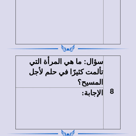
الروح القدس وستلد أبنًا
وتدعو اسمه يسوع، لأنه
يخلص شعبه من خطاياهم
(مت1: 20-21).
:
سؤال
ما هي المرأة التي
تألمت كثيرًا في حلم لأجل
المسيح؟
8
الإجابة
:
زوجة بيلاطس البنطى
هي التي تألمت كثيرًا في حلم
لأجل السيد المسيح (مت27:
19).