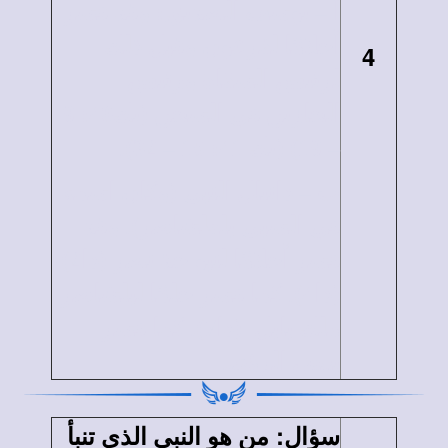
أ
–
يوسف الصديق: وقد فسر
أحلامًا لفرعون وقبل ذلك
4
لرئيس السقاة ورئيس
الخازين في السجن (تك40: 9
–
19) (تك 41: 15
–
32).
ب
–
دانيال النبى (وكان اسمه
في السبى بلطشاصر). وقد
فسر أحلامًا لنبو خذ نصر (دا2)،
(دا4). كما فسر حلمًا لبلشاصر
ملك بابل (دا7). كما فسر
بعض الرؤى.
:
سؤال
من هو النبى الذي تنبأ