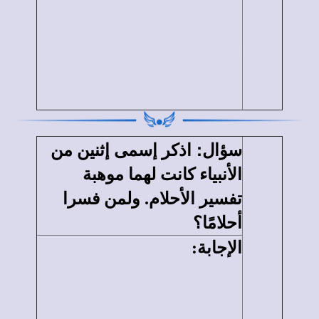
آلهة أخرى حتى إن حلم حلمًا
وتحقق ذلك الحلم (تث13: 1
–
3) وأول هذا التحذير " إذا
قام في وسطك نبى أو حالم
حلمًا.. ".
:
سؤال
اذكر إسمى إثنين من
الأنبياء كانت لهما موهبة
تفسير الأحلام. ولمن فسرا
أحلامًا؟
الإجابة
:
من الأنبياء الذين كانت لهم
موهبة تفسير الأحلام: