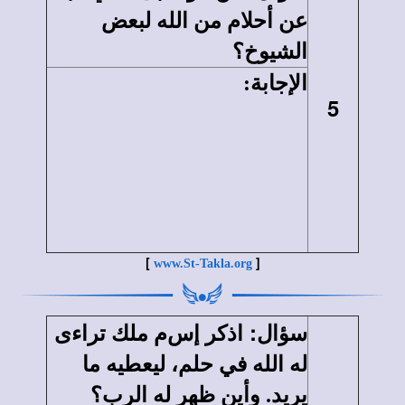
عن أحلام من الله لبعض
الشيوخ؟
الإجابة
:
يوئيل النبى هو الذي
5
تنبأ بقول الرب " إنى أسكب
روحى على كل بشر، فيتنبأ
بنوكم وبناتكم، ويحلم
شيوخكم أحلامًا.. " (يوء 2:
28).
[
]
www.St-Takla.org
:
سؤال
اذكر إ
س
م ملك تراءى
له الله في حلم، ليعطيه ما
يريد. وأين ظهر له الرب؟