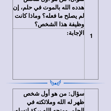
هدده الله بالموت في حلم، إن
لم يصلح ما فعله؟ وماذا كانت
وظيفة هذا الشخص؟
الإجابة
:
أول شخص هدده الله
1
بالموت في حلم إن لم يصلح
ما فعله، هو أبيمالك جرار
(تك20: 3). وذلك لأنه أخذ
سارة زوجة أبينا إبراهيم،
لتكون إمراة له
:
سؤال
من هو أول شخص
ظهر له الله وملائكته في
الحلم. ومنحه الله بركة لنسله،