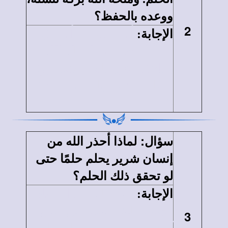
ووعده بالحفظ؟
2
الإجابة
:
أبونا يعقوب أبو الآباء
هو أول شخص ظهر له الله
وملائكته في حلم، ومنحه بركة
لنسله ووعده بالحفظ (تك28:
15).
–
13
:
سؤال
لماذا أحذر الله من
إنسان شرير يحلم حلمًا حتى
لو تحقق ذلك الحلم؟
الإجابة
:
حذر الله من الإنسان
الشرير الذي يدعو إلى اتباع
3