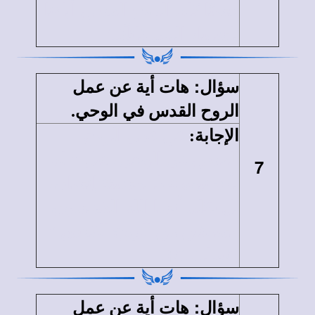
حسنًا كلم الروح القدس آباءنا
باشعياء النبي قائلًا.."
:
سؤال
هات أية عن عمل
الروح القدس في الوحي.
الإجابة
:
عن عمل الروح
القدس في الوحي، قيل " لم
7
يأت نبوة قط بمشيئة إنسان،
بل تكلم أنسا الله القديسون
مسوقين من الروح القدس "
{2بط21:1}.
:
سؤال
هات أية عن عمل