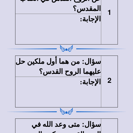
المقدس؟
1
الإجابة
:
أول آية عن الروح
القدس هي " وروح الله يرف
علي وجه المياه " {تك2:1}.
:
سؤال
من هما أول ملكين حل
عليهما الروح القدس؟
2
الإجابة
:
أول ملكين حل عليهما
الروح القدس هما شاول
{1صم10} وداود {1صم16}.
:
سؤال
متى وعد الله في