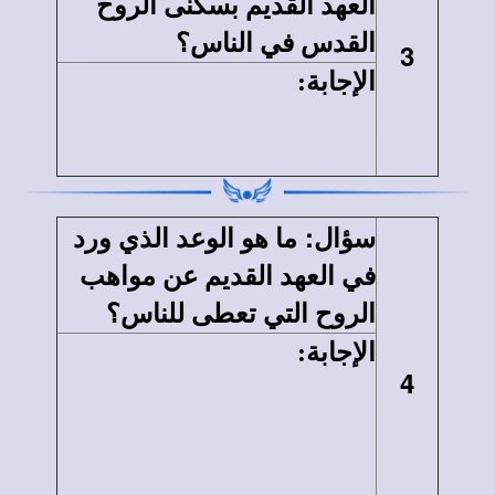
العهد القديم بسكنى الروح
القدس في الناس؟
3
الإجابة
:
وعد الر
ب
في
{حز37:36{. بقوله " واجعل
روحي في داخلكم ".
:
سؤال
ما هو الوعد الذي ورد
في العهد القديم عن مواهب
الروح التي تعطى للناس؟
الإجابة
:
وعد الرب بمواهب
4
للناس في {يوئيل28:2}."
اسكب روحي علي كل البشر،
فيتنبأ بنوكم وبناتكم ويحلم