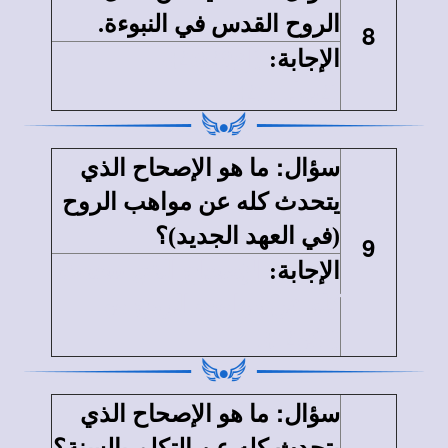
الروح القدس في النبوءة.
8
الإجابة
:
{اع25:28}،
{2بط21:1}.
:
سؤال
ما هو الإصحاح الذي
يتحدث كله عن مواهب الروح
(في العهد الجديد)؟
9
الإجابة
:
الإصحاح الذي يتحدث
كله عن مواهب الروح هو
{1كو12}.
:
سؤال
ما هو الإصحاح الذي
يتحدث كله عن التكلم بالسنة؟