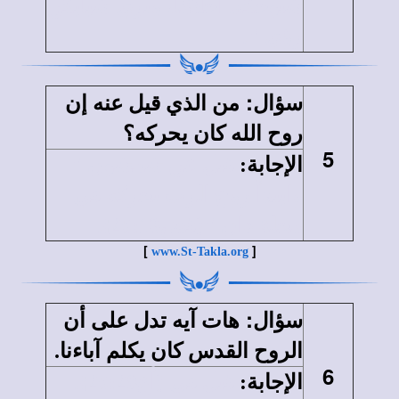
شيوخكم أحلامًا، ويري شبابكن
رؤي ".
:
سؤال
من الذي قيل عنه إن
روح الله كان يحركه؟
5
الإجابة
:
قيل عن شمشون "
وابتدأ روح الرب يحركه في
محلة دان "{قض25:13}.
[
]
www.St-Takla.org
:
سؤال
هات آيه تدل على أن
الروح القدس كان يكلم آباءنا
.
6
الإجابة
:
قيل في {أع25:28}.