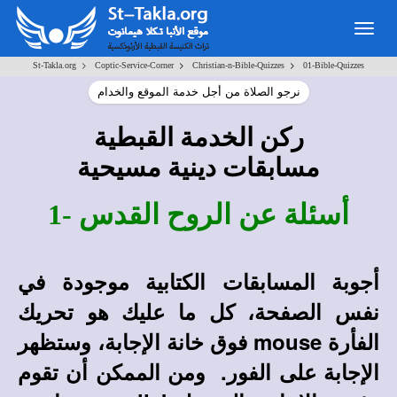
Togg
navig
>
>
>
St-Takla.org
Coptic-Service-Corner
Christian-n-Bible-Quizzes
01-Bible-Quizzes
نرجو الصلاة من أجل خدمة الموقع والخدام
ركن الخدمة القبطية
مسابقات دينية مسيحية
أسئلة عن الروح القدس -1
أجوبة المسابقات الكتابية
موجودة في
نفس الصفحة، كل ما عليك هو تحريك
الفأرة
mouse
فوق خانة الإجابة، وستظهر
الإجابة على الفور. ومن الممكن أن تقوم