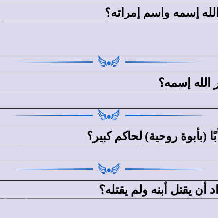
لله إسمه واسم إمراته؟
 الله إسمه؟
ني رجل تغير اسمه، فصار اسمه إسرائيل (تك32: 28).
 (بأبوة روحية) لحاكم كبير؟
دعى أبًا (بأبوة روحية)، إذ جعله الله أبًا لفرعون 
 أن يقتل أبنه ولم يقتله؟