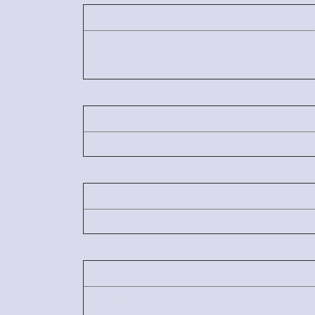
أول من تغير اسمه واسم إمراته هو إبراهيم أبو الآباء، وكان اسمه قبلًا إبرام (تك17: 5). وإمراته ساراى
(تك45: 8).
الملك الذي أراد أن يقتل ابنه ولم يقتله، هو شاول الملك الذي أراد أن يقتل ابنه يوناثان (1صم20: 30 –