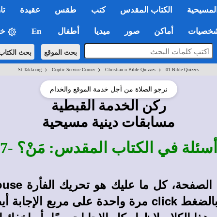
لمسيحية
الكتاب المقدس
كتب
طقس
عقيدة
تا
صيات
أماكن
صور
ميديا
أطفال
En
خي
بحث الموقع
بحث الكتاب
>
>
>
St-Takla.org
Coptic-Service-Corner
Christian-n-Bible-Quizzes
01-Bible-Quizzes
نرجو الصلاة من أجل خدمة الموقع والخدام
ركن الخدمة القبطية
مسابقات دينية مسيحية
سئلة في الكتاب المقدس: مَنْ؟ -7
صفحة، كل ما عليك هو تحريك الفأرة
ouse
 بالضغط
click
مرة واحدة على مربع الإجابة أي