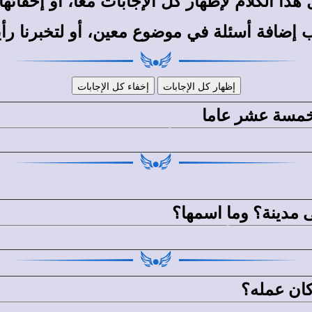
 الكلام لإظهار كل الإجابات معًا، أو إخفائها م
ب إضافة أسئلة في موضوع معين، أو لتخبرنا رأ
 خمسة عشر عاما
مدينة؟ وما اسمها؟
يين بعهد أن ولد له ابنه حنوك. ودعا المدينة باسم 
كان عمله؟