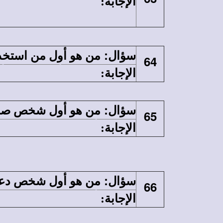
الإجابة
:
10).
:
سؤال
من هو أول من استخد
64
الإجابة
:
يعقوب أبو الآباء هو أول
:
سؤال
من هو أول شخص صنع
65
الإجابة
:
أول من صنع البخور هو م
:
سؤال
من هو أول شخص دعى
66
الإجابة
:
أول شخص دعى كاهنًا لله