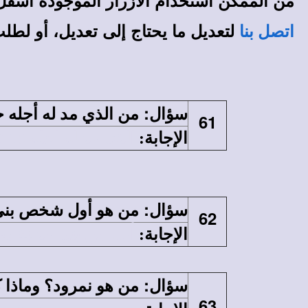
من الممكن استخدام الأزرار الموجودة أسفل هذا
لتعديل ما يحتاج إلى تعديل، أو لطل
اتصل بنا
:
سؤال
من الذي مد له أجله
61
الإجابة
:
الذي مد له اجله 15 عامًا هو الملك حزقيا {أش5:38}.
:
سؤال
من هو أول شخص بنى 
62
الإجابة
:
أول من بنى مدينة هو قا
:
سؤال
من هو نمرود؟ وماذا 
63