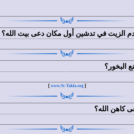
م الزيت في تدشين أول مكان دعى بيت الله؟
 من استخدم الزيت في تدشين أول مكان دعى بيتًا لله (ت
 البخور؟
وسى النبى، حسب أمر الرب له (خر30: 34-35).
[
]
www.St-Takla.org
 كاهن الله؟
 هو ملكى صادق (تك14: 18).