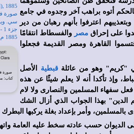
 مدرسة فتحقق ظن الصائحين وسلموهما
بالحكم أتوه براهب آخر وجدوه في جامع
بتعذيبهم اعترفوا بأنهم رهبان من دير
دوا على إحراق
مصر
والفسطاط انتقامًا
سموا القاهرة ومصر القديمة فجعلوا
ypt:
 Clara
 "كريم" وهو من عائلة
قبطية
الأصل
صورة 
باط
، وإذ تأكدا أنه لا يعلم شيئًا عن هذه
 فعل سفهاء المسلمين والنصارى ولا لام
ريم الدين" بهذا الجواب الذي أزال الشك
ى بالمسلمين، وأمر بإعداد بغلة يركبها البطرك 
إلى الديوان حسب عادته سخط عليه العامة واته