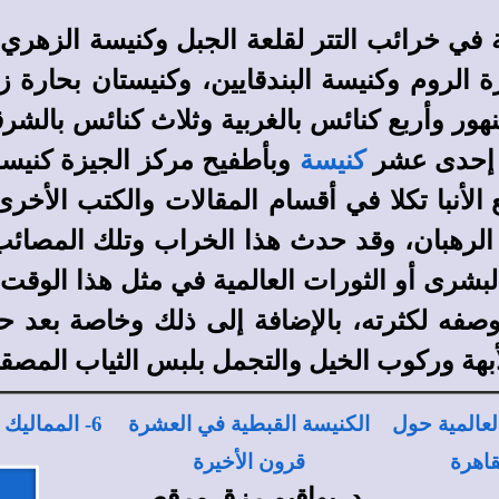
 خرائب التتر لقلعة الجبل وكنيسة الزهري ف
الروم وكنيسة البندقايين، وكنيستان بحارة زو
نهور وأربع كنائس بالغربية وثلاث كنائس بالشر
 إحدى عشر
كنيسة
وبأطفيح مركز الجيزة كنيس
في أقسام المقالات والكتب الأخرى
الأنبا تكلا
لرهبان، وقد حدث هذا الخراب وتلك المصائب 
يخ البشرى أو الثورات العالمية في مثل هذا الو
صفه لكثرته، بالإضافة إلى ذلك وخاصة بعد حا
بهة وركوب الخيل والتجمل بلبس الثياب المصقول
العالمية حول
الكنيسة القبطية في العشرة
6- المماليك وهدم الكنائس
قاهرة
قرون الأخيرة
د. يواقيم رزق مرقص