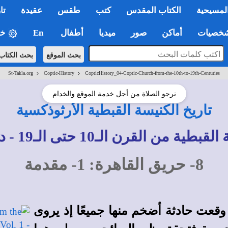
لمسيحية
الكتاب المقدس
كتب
طقس
عقيدة
تا
صيات
أماكن
صور
ميديا
أطفال
En
خي
بحث الموقع
بحث الكتاب
>
>
St-Takla.org
Coptic-History
CopticHistory_04-Coptic-Church-from-the-10th-to-19th-Centuries
نرجو الصلاة من أجل خدمة الموقع والخدام
تاريخ الكنيسة القبطية الأرثوذكسية
ن القرن الـ10 حتى الـ19 - د. يواقيم رزق
8- حريق القاهرة: 1- مقدمة
 وقعت حادثة أضخم منها جميعًا إذ يروى