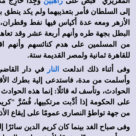
المقريزي "قبض على
راهبين
وُجِدَا خارِج
إلى السلطان فأمر بتعذيبهما ولم يكد ينطق 
الأزهر ومعه عدة أكياس فيها نفط وقطران، و
البطل بجهة طره وأنهم أربعة عشر وقد تعاه
من المسلمين على هدم كنائسهم وأنهم اقت
للقاهرة ثمانية ولمصر القديمة ستة.
وفى أثناء ذلك اندلعت
النار
في دار القاضي
وأسلمت من مدة، فاستدعى إلية بطرك
الأق
الحوادث، وتأسف له قائلًا: إنما هذه الحوادث
على الحكومة إذا أدَّبت مرتكبيها، فُسُرَّ "ك
من جهة تواطؤ النصارى عمومًا على إيقاع الأذ
وفى صباح الغد بينما كان كريم الدين سائرًا 