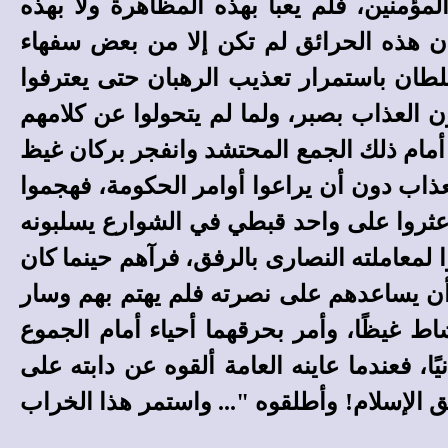
مؤمنين، فلم يعبأ بهذه المظاهرة ولا بهذه
ن هذه الحرائق لم تكن إلا من بعض سفهاء
لطان باستمرار تعذيب الرهبان حتى يعترفوا
ن العذاب بصبر، ولما لم يتحولوا عن كلامهم
أمام ذلك الجمع المحتشد وانفجر بركان غيظ
عذاب دون أن يراعوا أوامر الحكومة، فهجموا
ا عثروا على واحد قبطي في الشوارع يسلبونه
لمعاملته النصارى بالرفق، فرآهم حينما كان
 أن يساعدهم على نصرته فلم يهتم بهم وسار
اط غيظًا، وأمر بحرقهما أحياء أمام الجموع
ا، فعندما عاينه العامة ألقوه عن دابته على
ق الإسلام! وأطلقوه "... واستمر هذا الخراب