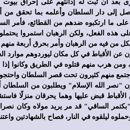
رى بعد أن ثبت له إدانتهم على إحراق بيوت ال
صل إلى دار السلطان وأعلمه بما تحقق من أ
ن على ما ارتكبوه ضدهم من القطائع، فأمر الس
لى هذه الفعل، ولكن الرهبان استمروا يحتملو
 من فيه من الرهبان وأمر بحرق أربعة منهم 
ثون عن الأقباط في كل مكان ليوردوهم موارد ال
ة، ومن هرب منهم قتلوه في الطريق وكانوا إذ
اجتمع منهم كثيرون تحت قصر السلطان واحتجوا 
ون "نصر الله الإسلام" ويطلبون من السلطان
الأقباط قبض عليها وهما يحرقان منزلًا فاستش
"بكتمر الساقي" قد مر يريد مولاه وكان نصرانيً
لوه ليلقوه في النار، فصاح بالشهادتين واعتن