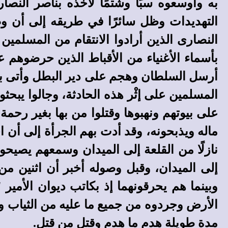
به وأوسعوه سبًا وشتمًا لأخذه بناصر النصا
التهديدات وظل سائرًا في طريقه إلى أن و
النصارى الذين أرادوا الانتقام من المسلمي
بأسماء الأغنياء من الأقباط الذين حرضوهم ع
أرسل السلطان وهجم على دير البطل وأتى بكل
المسلمين على إثْر هذه الحادثة، وجالوا يبح
على بيوتهم ونهبوها وقتلوا من بها بغير رحم
ماله ويذبحونه، وقد أدت بهم الجرأة إلى أن 
نازلًا من القلعة إلى الميدان وسمعهم يصيح
إلى الميدان، وقبل وصوله أخبر
أن اثنين من 
وبينما هم يحرقونهما إذ بكاتب ديوان الأمير 
الأرض وجردوه من جميع ما عليه من الثياب وحم
مدة طويلة هدم ما هدم وقتل من قتل.