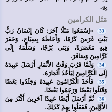
بِهِ.
مَثَل الكرامين
«اِسْمَعُوا مَثَلًا آخَرَ: كَانَ إِنْسَانٌ رَبُّ
33
بَيْتٍ غَرَسَ كَرْمًا، وَأَحَاطَهُ بِسِيَاجٍ، وَحَفَرَ
فِيهِ مَعْصَرَةً، وَبَنَى بُرْجًا، وَسَلَّمَهُ إِلَى
كَرَّامِينَ وَسَافَرَ.
وَلَمَّا قَرُبَ وَقْتُ الأَثْمَارِ أَرْسَلَ عَبِيدَهُ
34
إِلَى الْكَرَّامِينَ لِيَأْخُذَ أَثْمَارَهُ.
فَأَخَذَ الْكَرَّامُونَ عَبِيدَهُ وَجَلَدُوا بَعْضًا
35
وَقَتَلُوا بَعْضًا وَرَجَمُوا بَعْضًا.
ثُمَّ أَرْسَلَ أَيْضًا عَبِيدًا آخَرِينَ أَكْثَرَ مِنَ
36
الأَوَّلِينَ، فَفَعَلُوا بِهِمْ كَذَلِكَ.