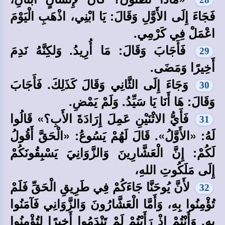
فَجَاءَ إِلَى الأَوَّلِ وَقَالَ: يَا ابْنِي، اذْهَبِ الْيَوْمَ
اعْمَلْ فِي كَرْمِي.
فَأَجَابَ وَقَالَ: مَا أُرِيدُ. وَلكِنَّهُ نَدِمَ
29
أَخِيرًا وَمَضَى.
وَجَاءَ إِلَى الثَّانِي وَقَالَ كَذَلِكَ. فَأَجَابَ
30
وَقَالَ: هَا أَنَا يَا سَيِّدُ. وَلَمْ يَمْضِ.
فَأَيُّ الاثْنَيْنِ عَمِلَ إِرَادَةَ الأَبِ؟» قَالُوا
31
لَهُ: «الأَوَّلُ». قَالَ لَهُمْ يَسُوعُ: «الْحَقَّ أَقُولُ
لَكُمْ: إِنَّ الْعَشَّارِينَ وَالزَّوَانِيَ يَسْبِقُونَكُمْ
إِلَى مَلَكُوتِ اللهِ،
لأَنَّ يُوحَنَّا جَاءَكُمْ فِي طَرِيقِ الْحَقِّ فَلَمْ
32
تُؤْمِنُوا بِهِ، وَأَمَّا الْعَشَّارُونَ وَالزَّوَانِي فَآمَنُوا
بِهِ. وَأَنْتُمْ إِذْ رَأَيْتُمْ لَمْ تَنْدَمُوا أَخِيرًا لِتُؤْمِنُوا