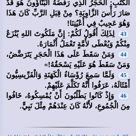
الْكُتُبِ: الْحَجَرُ الَّذِي رَفَضَهُ الْبَنَّاؤُونَ هُوَ قَدْ
صَارَ رَأْسَ الزَّاوِيَةِ؟ مِنْ قِبَلِ الرَّبِّ كَانَ هَذَا
وَهُوَ عَجِيبٌ فِي أَعْيُنِنَا!
لِذَلِكَ أَقُولُ لَكُمْ: إِنَّ مَلَكُوتَ اللهِ يُنْزَعُ
43
مِنْكُمْ وَيُعْطَى لأُمَّةٍ تَعْمَلُ أَثْمَارَهُ.
وَمَنْ سَقَطَ عَلَى هَذَا الْحَجَرِ يَتَرَضَّضُ،
44
وَمَنْ سَقَطَ هُوَ عَلَيْهِ يَسْحَقُهُ!»
وَلَمَّا سَمِعَ رُؤَسَاءُ الْكَهَنَةِ وَالْفَرِّيسِيُّونَ
45
أَمْثَالَهُ، عَرَفُوا أَنَّهُ تَكَلَّمَ عَلَيْهِمْ.
وَإِذْ كَانُوا يَطْلُبُونَ أَنْ يُمْسِكُوهُ، خَافُوا
46
مِنَ الْجُمُوعِ، لأَنَّهُ كَانَ عِنْدَهُمْ مِثْلَ نَبِيٍّ.
|
|
|
|
|
|
|
،
: