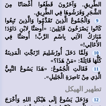
الطَّرِيقِ. وَآخَرُونَ قَطَعُوا أَغْصَانًا مِنَ
الشَّجَرِ وَفَرَشُوهَا فِي الطَّرِيقِ.
وَالْجُمُوعُ الَّذِينَ تَقَدَّمُوا وَالَّذِينَ تَبِعُوا
9
كَانُوا يَصْرَخُونَ قَائِلِينَ: «أُوصَنَّا لابْنِ دَاوُدَ!
مُبَارَكٌ الآتِي بِاسْمِ الرَّبِّ! أُوصَنَّا فِي
الأَعَالِي!»
وَلَمَّا دَخَلَ أُورُشَلِيمَ ارْتَجَّتِ الْمَدِينَةُ
10
كُلُّهَا قَائِلَةً: «مَنْ هَذَا؟»
فَقَالَتِ الْجُمُوعُ: «هَذَا يَسُوعُ النَّبِيُّ
11
الَّذِي مِنْ نَاصِرَةِ الْجَلِيلِ».
تطهير الهيكل
وَدَخَلَ يَسُوعُ إِلَى هَيْكَلِ اللهِ وَأَخْرَجَ
12