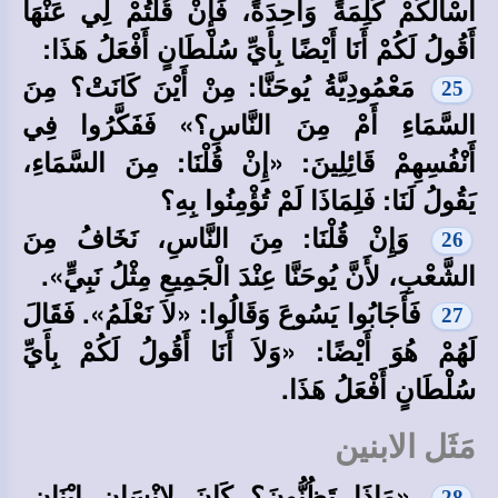
أَسْأَلُكُمْ كَلِمَةً وَاحِدَةً، فَإِنْ قُلْتُمْ لِي عَنْهَا
أَقُولُ لَكُمْ أَنَا أَيْضًا بِأَيِّ سُلْطَانٍ أَفْعَلُ هَذَا:
مَعْمُودِيَّةُ يُوحَنَّا: مِنْ أَيْنَ كَانَتْ؟ مِنَ
25
السَّمَاءِ أَمْ مِنَ النَّاسِ؟» فَفَكَّرُوا فِي
أَنْفُسِهِمْ قَائِلِينَ: «إِنْ قُلْنَا: مِنَ السَّمَاءِ،
يَقُولُ لَنَا: فَلِمَاذَا لَمْ تُؤْمِنُوا بِهِ؟
وَإِنْ قُلْنَا: مِنَ النَّاسِ، نَخَافُ مِنَ
26
الشَّعْبِ، لأَنَّ يُوحَنَّا عِنْدَ الْجَمِيعِ مِثْلُ نَبِيٍّ».
فَأَجَابُوا يَسُوعَ وَقَالُوا: «لاَ نَعْلَمُ». فَقَالَ
27
لَهُمْ هُوَ أَيْضًا: «وَلاَ أَنَا أَقُولُ لَكُمْ بِأَيِّ
سُلْطَانٍ أَفْعَلُ هَذَا.
مَثَل الابنين
«مَاذَا تَظُنُّونَ؟ كَانَ لإِنْسَانٍ ابْنَانِ،
28