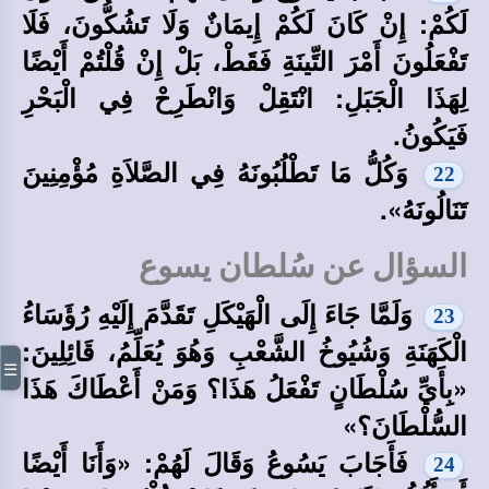
لَكُمْ: إِنْ كَانَ لَكُمْ إِيمَانٌ وَلَا تَشُكُّونَ، فَلَا
تَفْعَلُونَ أَمْرَ التِّينَةِ فَقَطْ، بَلْ إِنْ قُلْتُمْ أَيْضًا
لِهَذَا الْجَبَلِ: انْتَقِلْ وَانْطَرِحْ فِي الْبَحْرِ
فَيَكُونُ.
وَكُلُّ مَا تَطْلُبُونَهُ فِي الصَّلاَةِ مُؤْمِنِينَ
22
تَنَالُونَهُ».
السؤال عن سُلطان يسوع
وَلَمَّا جَاءَ إِلَى الْهَيْكَلِ تَقَدَّمَ إِلَيْهِ رُؤَسَاءُ
23
الْكَهَنَةِ وَشُيُوخُ الشَّعْبِ وَهُوَ يُعَلِّمُ، قَائِلِينَ:
☰
«بِأَيِّ سُلْطَانٍ تَفْعَلُ هَذَا؟ وَمَنْ أَعْطَاكَ هَذَا
السُّلْطَانَ؟»
فَأَجَابَ يَسُوعُ وَقَالَ لَهُمْ: «وَأَنَا أَيْضًا
24