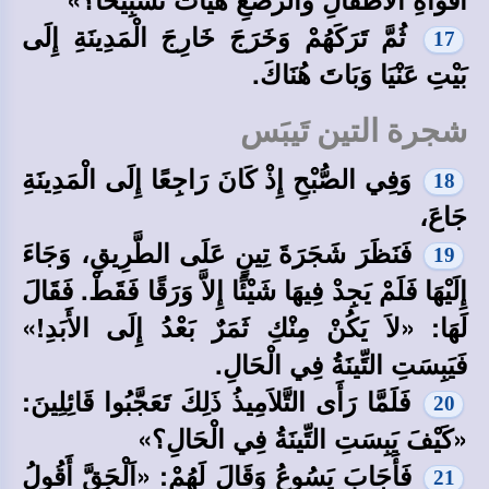
ثُمَّ تَرَكَهُمْ وَخَرَجَ خَارِجَ الْمَدِينَةِ إِلَى
17
بَيْتِ عَنْيَا وَبَاتَ هُنَاكَ.
شجرة التين تَيبَس
وَفِي الصُّبْحِ إِذْ كَانَ رَاجِعًا إِلَى الْمَدِينَةِ
18
جَاعَ،
فَنَظَرَ شَجَرَةَ تِينٍ عَلَى الطَّرِيقِ، وَجَاءَ
19
إِلَيْهَا فَلَمْ يَجِدْ فِيهَا شَيْئًا إِلاَّ وَرَقًا فَقَطْ. فَقَالَ
لَهَا: «لاَ يَكُنْ مِنْكِ ثَمَرٌ بَعْدُ إِلَى الأَبَدِ!»
فَيَبِسَتِ التِّينَةُ فِي الْحَالِ.
فَلَمَّا رَأَى التَّلاَمِيذُ ذَلِكَ تَعَجَّبُوا قَائِلِينَ:
20
«كَيْفَ يَبِسَتِ التِّينَةُ فِي الْحَالِ؟»
فَأَجَابَ يَسُوعُ وَقَالَ لَهُمْ: «اَلْحَقَّ أَقُولُ
21