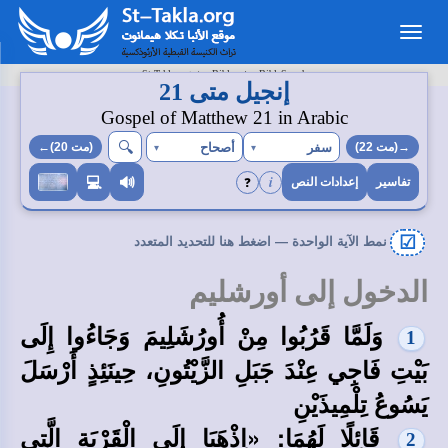
Toggle
navigation
>
>
St-Takla.org
Bibles
BibleSearch
إنجيل متى 21
Gospel of Matthew 21 in Arabic
🔍︎
سفر
أصحاح
→(مت 22)
▾
▾
(مت 20)←
i
❓
💻
🔊
تفاسير
إعدادات النص
☑
نمط الآية الواحدة — اضغط هنا للتحديد المتعدد
الدخول إلى أورشليم
وَلَمَّا قَرُبُوا مِنْ أُورُشَلِيمَ وَجَاءُوا إِلَى
1
بَيْتِ فَاجِي عِنْدَ جَبَلِ الزَّيْتُونِ، حِينَئِذٍ أَرْسَلَ
يَسُوعُ تِلْمِيذَيْنِ
قَائِلًا لَهُمَا: «اِذْهَبَا إِلَى الْقَرْيَةِ الَّتِي
2