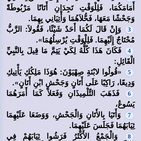
أَمَامَكُمَا، فَلِلْوَقْتِ تَجِدَانِ أَتَانًا مَرْبُوطَةً
وَجَحْشًا مَعَهَا، فَحُّلاَهُمَا وَأْتِيَانِي بِهِمَا.
وَإِنْ قَالَ لَكُمَا أَحَدٌ شَيْئًا، فَقُولاَ: الرَّبُّ
3
مُحْتَاجٌ إِلَيْهِمَا. فَلِلْوَقْتِ يُرْسِلُهُمَا».
فَكَانَ هَذَا كُلُّهُ لِكَيْ يَتِمَّ مَا قِيلَ بِالنَّبِيِّ
4
الْقَائِلِ:
«قُولُوا لابْنَةِ صِهْيَوْنَ: هُوَذَا مَلِكُكِ يَأْتِيكِ
5
وَدِيعًا، رَاكِبًا عَلَى أَتَانٍ وَجَحْشٍ ابْنِ أَتَانٍ».
فَذَهَبَ التِّلْمِيذَانِ وَفَعَلاَ كَمَا أَمَرَهُمَا
6
يَسُوعُ،
وَأَتَيَا بِالأَتَانِ وَالْجَحْشِ، وَوَضَعَا عَلَيْهِمَا
7
ثِيَابَهُمَا فَجَلَسَ عَلَيْهِمَا.
وَالْجَمْعُ الأَكْثَرُ فَرَشُوا ثِيَابَهُمْ فِي
8