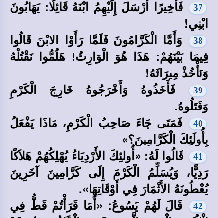
فَأَخِيرًا أَرْسَلَ إِلَيْهِمُ ابْنَهُ قَائِلًا: يَهَابُونَ
37
ابْنِي!
وَأَمَّا الْكَرَّامُونَ فَلَمَّا رَأَوْا الابْنَ قَالُوا
38
فِيمَا بَيْنَهُمْ: هَذَا هُوَ الْوَارِثُ! هَلُمُّوا نَقْتُلْهُ
وَنَأْخُذْ مِيرَاثَهُ!
فَأَخَذُوهُ وَأَخْرَجُوهُ خَارِجَ الْكَرْمِ
39
وَقَتَلُوهُ.
فَمَتَى جَاءَ صَاحِبُ الْكَرْمِ، مَاذَا يَفْعَلُ
40
بِأُولَئِكَ الْكَرَّامِينَ؟»
قَالُوا لَهُ: «أُولئِكَ الأَرْدِيَاءُ يُهْلِكُهُمْ هَلاَكًا
41
رَدِيًّا، وَيُسَلِّمُ الْكَرْمَ إِلَى كَرَّامِينَ آخَرِينَ
يُعْطُونَهُ الأَثْمَارَ فِي أَوْقَاتِهَا».
قَالَ لَهُمْ يَسُوعُ: «أَمَا قَرَأْتُمْ قَطُّ فِي
42