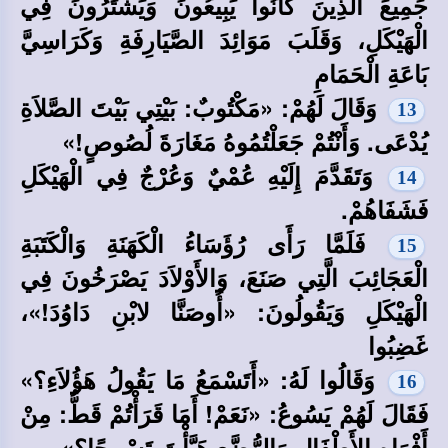
جَمِيعَ الَّذِينَ كَانُوا يَبِيعُونَ وَيَشْتَرُونَ فِي
الْهَيْكَلِ، وَقَلَبَ مَوَائِدَ الصَّيَارِفَةِ وَكَرَاسِيَّ
بَاعَةِ الْحَمَامِ
وَقَالَ لَهُمْ: «مَكْتُوبٌ: بَيْتِي بَيْتَ الصَّلاَةِ
13
يُدْعَى. وَأَنْتُمْ جَعَلْتُمُوهُ مَغَارَةَ لُصُوصٍ!»
وَتَقَدَّمَ إِلَيْهِ عُمْيٌ وَعُرْجٌ فِي الْهَيْكَلِ
14
فَشَفَاهُمْ.
فَلَمَّا رَأَى رُؤَسَاءُ الْكَهَنَةِ وَالْكَتَبَةِ
15
الْعَجَائِبَ الَّتِي صَنَعَ، وَالأَوْلاَدَ يَصْرَخُونَ فِي
الْهَيْكَلِ وَيَقُولُونَ: «أُوصَنَّا لابْنِ دَاوُدَ!»،
غَضِبُوا
وَقَالُوا لَهُ: «أَتَسْمَعُ مَا يَقُولُ هَؤُلاَءِ؟»
16
فَقَالَ لَهُمْ يَسُوعُ: «نَعَمْ! أَمَا قَرَأْتُمْ قَطُّ: مِنْ
أَفْوَاهِ الأَطْفَالِ وَالرُّضَّعِ هَيَّأْتَ تَسْبِيحًا؟»