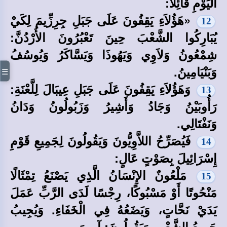
الْيَوْمِ قَائِلًا:
«هَؤُلاَءِ يَقِفُونَ عَلَى جَبَلِ جِرِزِّيمَ لِكَيْ
12
يُبَارِكُوا الشَّعْبَ حِينَ تَعْبُرُونَ الأُرْدُنَّ:
شِمْعُونُ وَلاَوِي وَيَهُوذَا وَيَسَّاكَرُ وَيُوسُفُ
وَبَنْيَامِينُ.
☰
وَهَؤُلاَءِ يَقِفُونَ عَلَى جَبَلِ عِيبَالَ لِلَّعْنَةِ:
13
رَأُوبَيْنُ وَجَادُ وَأَشِيرُ وَزَبُولُونُ وَدَانُ
وَنَفْتَالِي.
فَيُصَرِّحُ اللاَّوِيُّونَ وَيَقُولُونَ لِجَمِيعِ قَوْمِ
14
إِسْرَائِيلَ بِصَوْتٍ عَالٍ:
مَلْعُونٌ الإِنْسَانُ الَّذِي يَصْنَعُ تِمْثَالًا
15
مَنْحُوتًا أَوْ مَسْبُوكًا، رِجْسًا لَدَى الرَّبِّ عَمَلَ
يَدَيْ نَحَّاتٍ، وَيَضَعُهُ فِي الْخَفَاءِ. وَيُجِيبُ
جَمِيعُ الشَّعْبِ وَيَقُولُونَ: آمِينَ.