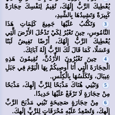
يُعْطِيكَ الرَّبُّ إِلَهُكَ، تُقِيمُ لِنَفْسِكَ حِجَارَةً
كَبِيرَةً وَتَشِيدُهَا بِالشِّيدِ،
وَتَكْتُبُ عَلَيْهَا جَمِيعَ كَلِمَاتِ هَذَا
3
النَّامُوسِ، حِينَ تَعْبُرُ لِكَيْ تَدْخُلَ الأَرْضَ الَّتِي
يُعْطِيكَ الرَّبُّ إِلَهُكَ، أَرْضًا تَفِيضُ لَبَنًا
وَعَسَلًا، كَمَا قَالَ لَكَ الرَّبُّ إِلَهُ آبَائِكَ.
حِينَ تَعْبُرُونَ الأُرْدُنَّ، تُقِيمُونَ هَذِهِ
4
الْحِجَارَةَ الَّتِي أَنَا أُوصِيكُمْ بِهَا الْيَوْمَ فِي جَبَلِ
عِيبَالَ، وَتُكَلِّسُهَا بِالْكِلْسِ.
وَتَبْنِي هُنَاكَ مَذْبَحًا لِلرَّبِّ إِلَهِكَ، مَذْبَحًا
5
مِنْ حِجَارَةٍ لَا تَرْفَعْ عَلَيْهَا حَدِيدًا.
مِنْ حِجَارَةٍ صَحِيحَةٍ تَبْنِي مَذْبَحَ الرَّبِّ
6
إِلَهِكَ، وَتُصْعِدُ عَلَيْهِ مُحْرَقَاتٍ لِلرَّبِّ إِلَهِكَ.