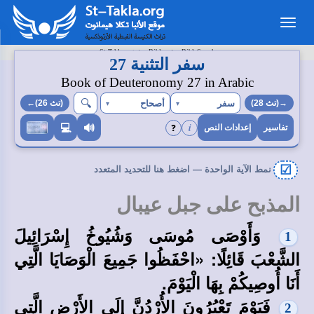
Toggle
navigation
>
>
St-Takla.org
Bibles
BibleSearch
سفر التثنية 27
Book of Deuteronomy 27 in Arabic
🔍︎
سفر
أصحاح
→(تث 28)
▾
▾
(تث 26)←
i
❓
💻
🔊
تفاسير
إعدادات النص
☑
نمط الآية الواحدة — اضغط هنا للتحديد المتعدد
المذبح على جبل عيبال
وَأَوْصَى مُوسَى وَشُيُوخُ إِسْرَائِيلَ
1
الشَّعْبَ قَائِلًا: «احْفَظُوا جَمِيعَ الْوَصَايَا الَّتِي
أَنَا أُوصِيكُمْ بِهَا الْيَوْمَ.
فَيَوْمَ تَعْبُرُونَ الأُرْدُنَّ إِلَى الأَرْضِ الَّتِي
2