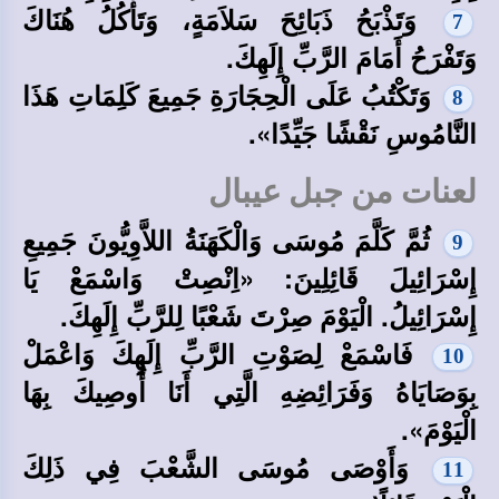
وَتَذْبَحُ ذَبَائِحَ سَلاَمَةٍ، وَتَأْكُلُ هُنَاكَ
7
وَتَفْرَحُ أَمَامَ الرَّبِّ إِلَهِكَ.
وَتَكْتُبُ عَلَى الْحِجَارَةِ جَمِيعَ كَلِمَاتِ هَذَا
8
النَّامُوسِ نَقْشًا جَيِّدًا».
لعنات من جبل عيبال
ثُمَّ كَلَّمَ مُوسَى وَالْكَهَنَةُ اللاَّوِيُّونَ جَمِيعِ
9
إِسْرَائِيلَ قَائِلِينَ: «اِنْصِتْ وَاسْمَعْ يَا
إِسْرَائِيلُ. الْيَوْمَ صِرْتَ شَعْبًا لِلرَّبِّ إِلَهِكَ.
فَاسْمَعْ لِصَوْتِ الرَّبِّ إِلَهِكَ وَاعْمَلْ
10
بِوَصَايَاهُ وَفَرَائِضِهِ الَّتِي أَنَا أُوصِيكَ بِهَا
الْيَوْمَ».
وَأَوْصَى مُوسَى الشَّعْبَ فِي ذَلِكَ
11