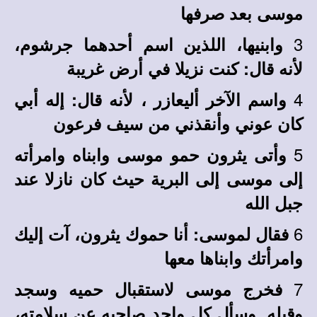
موسى بعد صرفها
3
وابنيها، اللذين اسم أحدهما جرشوم،
لأنه قال: كنت نزيلا في أرض غريبة
4
واسم الآخر أليعازر ، لأنه قال: إله أبي
كان عوني وأنقذني من سيف فرعون
5
وأتى يثرون حمو موسى وابناه وامرأته
إلى موسى إلى البرية حيث كان نازلا عند
جبل الله
6
فقال لموسى: أنا حموك يثرون، آت إليك
وامرأتك وابناها معها
7
فخرج موسى لاستقبال حميه وسجد
وقبله. وسأل كل واحد صاحبه عن سلامته،