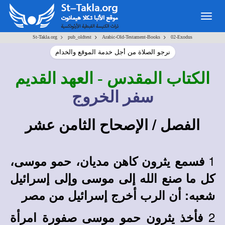
Togg
navig
>
>
>
St-Takla.org
pub_oldtest
Arabic-Old-Testament-Books
02-Exodus
نرجو الصلاة من أجل خدمة الموقع والخدام
الكتاب المقدس
- العهد القديم
سفر الخروج
الفصل / الإصحاح الثامن عشر
1
فسمع يثرون كاهن مديان، حمو موسى،
كل ما صنع الله إلى موسى وإلى إسرائيل
شعبه: أن الرب أخرج إسرائيل من مصر
2
فأخذ يثرون حمو موسى صفورة امرأة