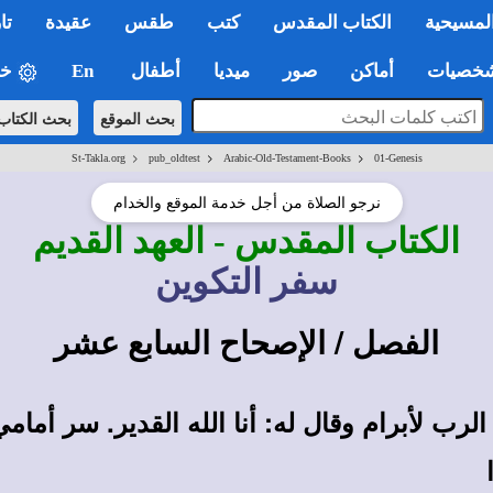
لمسيحية
الكتاب المقدس
كتب
طقس
عقيدة
تا
صيات
أماكن
صور
ميديا
أطفال
En
خي
بحث الموقع
بحث الكتاب
>
>
>
St-Takla.org
pub_oldtest
Arabic-Old-Testament-Books
01-Genesis
نرجو الصلاة من أجل خدمة الموقع والخدام
الكتاب المقدس
- العهد القديم
سفر
التكوين
الفصل / الإصحاح
السابع عشر
رب لأبرام وقال له: أنا الله القدير. سر أمامي