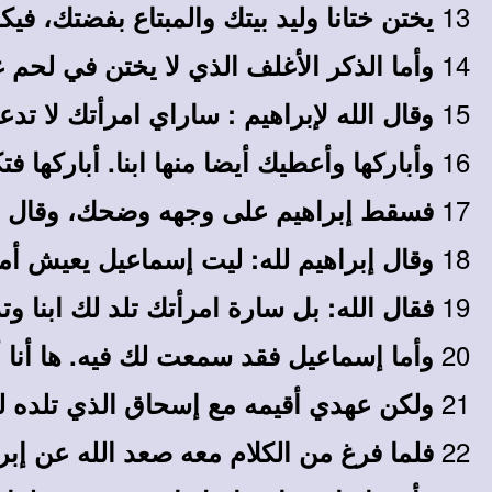
13
يختن ختانا وليد بيتك والمبتاع بفضتك، ف
14
وأما الذكر الأغلف الذي لا يختن في لحم
15
وقال الله لإبراهيم : ساراي امرأتك لا ت
16
وأباركها وأعطيك أيضا منها ابنا. أباركها
17
فسقط إبراهيم على وجهه وضحك، وقال في
18
وقال إبراهيم لله: ليت إسماعيل يعيش أم
19
فقال الله: بل سارة امرأتك تلد لك ابنا 
20
وأما إسماعيل فقد سمعت لك فيه. ها أنا أب
21
ولكن عهدي أقيمه مع إسحاق الذي تلده لك
22
فلما فرغ من الكلام معه صعد الله عن إبر