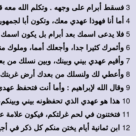
3
فسقط أبرام على وجهه . وتكلم الله معه قا
4
أما أنا فهوذا عهدي معك، وتكون أبا لجمهور
5
فلا يدعى اسمك بعد أبرام بل يكون اسمك إب
6
وأثمرك كثيرا جدا، وأجعلك أمما، وملوك 
7
وأقيم عهدي بيني وبينك، وبين نسلك من بعد
8
وأعطي لك ولنسلك من بعدك أرض غربتك، كل
9
وقال الله لإبراهيم : وأما أنت فتحفظ عه
10
هذا هو عهدي الذي تحفظونه بيني وبينكم
11
فتختنون في لحم غرلتكم، فيكون علامة عه
12
ابن ثمانية أيام يختن منكم كل ذكر في أ