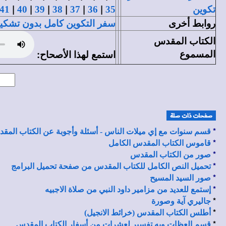
|
|
|
|
|
|
تكوين
35
36
37
38
39
40
41
روابط أخرى
سفر التكوين كامل بدون تشكي
الكتاب المقدس
المسموع
استمع لهذا الأصحاح:
*
قسم سنوات مع إي ميلات الناس - أسئلة وأجوبة عن الكتاب المق
*
قاموس الكتاب المقدس الكامل
*
صور من الكتاب المقدس
*
تحميل النص الكامل للكتاب المقدس من صفحة تحميل البرامج
*
صور السيد المسيح
*
إستمع للعديد من مزامير داود النبي من صلاة الاجبيه
*
جاليري آية وصورة
*
أطلس الكتاب المقدس (خرائط الانجيل)
*
قسم العظات وبه تفسير لعشرات من أسفار الكتاب المقدس