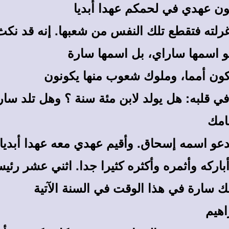
يكون عهدي في لحمكم عهدا أبديا
 غرلته فتقطع تلك النفس من شعبها. إنه قد نك
دعو اسمها ساراي، بل اسمها سارة
 فتكون أمما، وملوك شعوب منها يكونون
 قلبه: هل يولد لابن مئة سنة ؟ وهل تلد سا
امك
وتدعو اسمه إسحاق. وأقيم عهدي معه عهدا أبديا
اركه وأثمره وأكثره كثيرا جدا. اثني عشر رئيسا
 سارة في هذا الوقت في السنة الآتية
اهيم