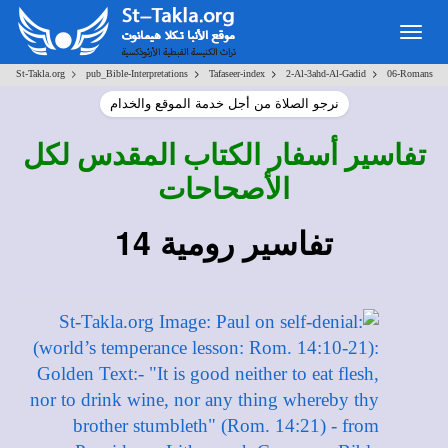
Togg
navig
>
>
>
>
St-Takla.org
pub_Bible-Interpretations
Tafaseer-index
2-Al-3ahd-Al-Gadid
06-Romans
نرجو الصلاة من أجل خدمة الموقع والخدام
تفاسير أسفار الكتاب المقدس لكل
الأصحاحات
تفاسير رومية 14