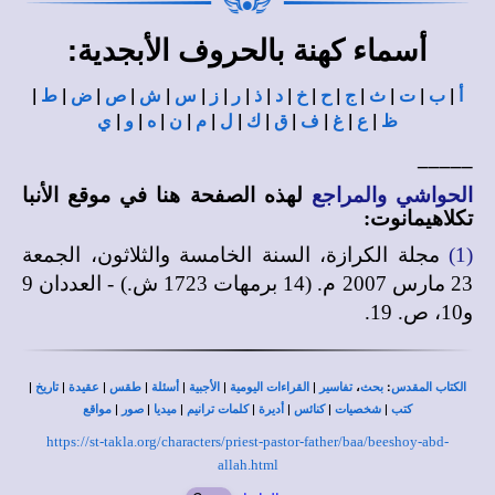
:
أسماء كهنة بالحروف الأبجدية
|
|
|
|
|
|
|
|
|
|
|
|
|
|
|
|
أ
ب
ت
ث
ج
ح
خ
د
ذ
ر
ز
س
ش
ص
ض
ط
|
|
|
|
|
|
|
|
|
|
|
ظ
ع
غ
ف
ق
ك
ل
م
ن
ه
و
ي
_____
الحواشي والمراجع
لهذه الصفحة هنا في
موقع الأنبا
تكلاهيمانوت
:
(1)
مجلة الكرازة، السنة الخامسة والثلاثون، الجمعة
23 مارس 2007 م. (14 برمهات 1723 ش.) - العددان 9
و10، ص. 19.
|
|
|
|
|
|
|
،
:
الكتاب المقدس
بحث
تفاسير
القراءات اليومية
الأجبية
أسئلة
طقس
عقيدة
تاريخ
|
|
|
|
|
|
|
كتب
شخصيات
كنائس
أديرة
كلمات ترانيم
ميديا
صور
مواقع
https://st-takla.org/characters/priest-pastor-father/baa/beeshoy-abd-
allah.html