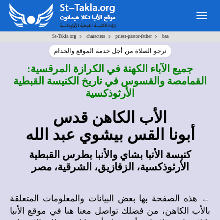
Togg
navig
>
>
>
St-Takla.org
characters
priest-pastor-father
baa
نرجو الصلاة من أجل خدمة الموقع والخدام
جميع الآباء الكهنة في الكرازة المرقسية:
القمامصة والقسوس في تاريخ الكنيسة القبطية
الأرثوذكسية
الأب الكاهن قدس
أبونا القس بيشوي عبد الله
كنيسة الأنبا بشاي والأنبا بطرس القبطية
الأرثوذكسية، الزقازيق، الشرقية، مصر
← هذه الصفحة بها بعض البيانات والمعلومات المتعلقة
بالأب الكاهن، من فضلك تواصل معنا هنا في
موقع الأنبا