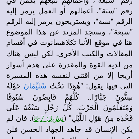
رقم "ستة"، أعمالهم أو العمل يرمز إليه
الرقم "ستة"، ويستريحون يرمز إليه الرقم
"سبعة"
،
وستجد المزيد عن هذا الموضوع
هنا في
موقع الأنبا تكلاهيمانوت
في أقسام
لكن ليس هناك
المقالات والكتب الأخرى
.
من لديه القوة والمقدرة على هدم أسوار
أريحا إلا من اقتنى لنفسه هذه المسيرة
التي فيها يقول: "هُوَذَا تَخْتُ
حَوْلَهُ
سُلَيْمَانَ
سِتُّونَ جَبَّارًا.. كُلُّهُمْ قَابِضُونَ سُيُوفًا
وَمُتَعَلِّمُونَ الْحَرْبَ. كُلُّ رَجُلٍ سَيْفُهُ عَلَى
فَخْذِهِ مِنْ هَوْلِ اللَّيْلِ" (
). فان لم
نش3: 7-8
يكن الإنسان قد جاهد الجهاد الحسن فلن