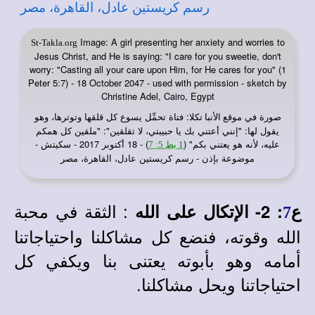
Image: A girl presenting her anxiety and worries to
St-Takla.org
Jesus Christ, and He is saying: "I care for you sweetie, don't
worry: "Casting all your care upon Him, for He cares for you" (1
Peter 5:7) - 18 October 2047 - used with permission - sketch by
Christine Adel, Cairo, Egypt
صورة في
: فتاة تحمِّل يسوع كل قلقها وتوترها، وهو
موقع الأنبا تكلا
يقول لها: "إنني أعتني بك يا حبيبتي، لا تقلقين": "ملقين كل همكم
عليه، لأنه هو يعتني بكم" (
) - 18 أكتوبر 2017 - سكيتش -
1 بط 5: 7
موضوعة بإذن - رسم كريستين عادل، القاهرة، مصر
: الثقة في محبة
ع
:
2- الإتكال على الله
7
الله وقوته، فنضع كل مشاكلنا واحتياجاتنا
أمامه وهو بأبوته يعتنى بنا ويكفي كل
احتياجاتنا ويحل مشاكلنا.