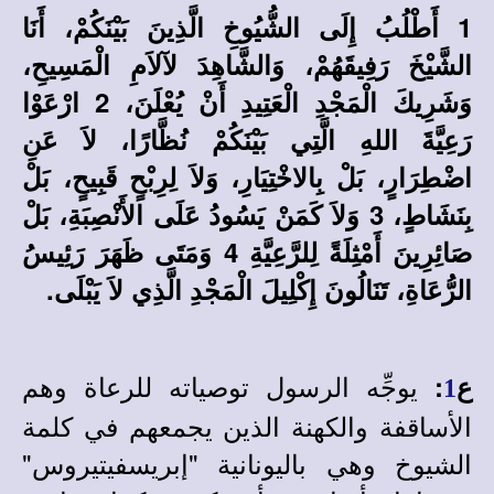
1 أَطْلُبُ إِلَى الشُّيُوخِ الَّذِينَ بَيْنَكُمْ، أَنَا
الشَّيْخَ رَفِيقَهُمْ، وَالشَّاهِدَ لآلاَمِ الْمَسِيحِ،
وَشَرِيكَ الْمَجْدِ الْعَتِيدِ أَنْ يُعْلَنَ، 2 ارْعَوْا
رَعِيَّةَ اللهِ الَّتِي بَيْنَكُمْ نُظَّارًا، لاَ عَنِ
اضْطِرَارٍ، بَلْ بِالاخْتِيَارِ، وَلاَ لِرِبْحٍ قَبِيحٍ، بَلْ
بِنَشَاطٍ، 3 وَلاَ كَمَنْ يَسُودُ عَلَى الأَنْصِبَةِ، بَلْ
صَائِرِينَ أَمْثِلَةً لِلرَّعِيَّةِ 4 وَمَتَى ظَهَرَ رَئِيسُ
الرُّعَاةِ، تَنَالُونَ إِكْلِيلَ الْمَجْدِ الَّذِي لاَ يَبْلَى.
يوجِّه الرسول توصياته للرعاة وهم
ع
:
1
الأساقفة والكهنة الذين يجمعهم في كلمة
الشيوخ وهي باليونانية "إبريسفيتيروس"