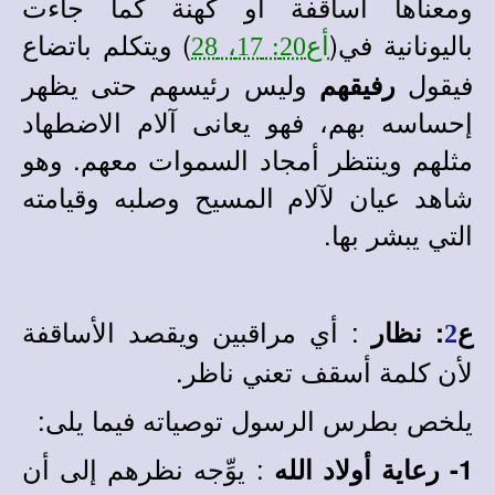
ومعناها أساقفة أو كهنة كما جاءت
باليونانية في(
) ويتكلم باتضاع
أع20: 17، 28
فيقول
وليس رئيسهم حتى يظهر
رفيقهم
إحساسه بهم، فهو يعانى آلام الاضطهاد
مثلهم وينتظر أمجاد السموات معهم. وهو
شاهد عيان لآلام المسيح وصلبه وقيامته
التي يبشر بها.
: أي مراقبين ويقصد الأساقفة
ع
:
نظار
2
لأن كلمة أسقف تعني ناظر.
يلخص بطرس الرسول توصياته فيما يلى:
: يوِّجه نظرهم إلى أن
1- رعاية أولاد الله