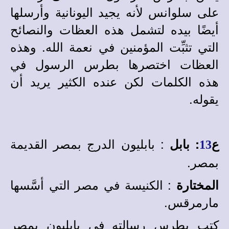
على سلوانس لأنه يجيد اليونانية وأرسلها
أيضًا بيده لتشمل هذه العظات والنصائح
التي تثبِّت المؤمنين في نعمة الله. وهذه
العظات اختصرها بطرس الرسول في
هذه الكلمات لكن عنده الكثير يريد أن
يقوله.
: بابليون الدرج بمصر القديمة
ع
:
بابل
13
بمصر.
: الكنيسة في مصر التي أسَّسها
المختارة
مارمرقس.
كتب بطرس رسالته في بابليون بمصر