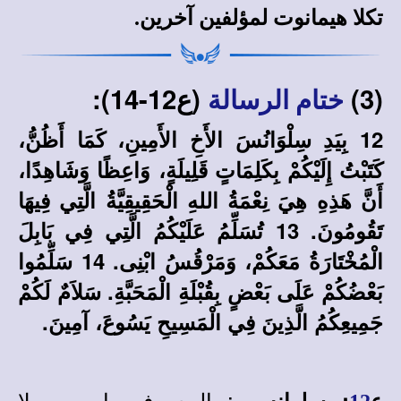
تكلا هيمانوت
لمؤلفين آخرين
.
(3)
(ع12-14):
ختام الرسالة
12 بِيَدِ سِلْوَانُسَ الأَخِ الأَمِينِ، كَمَا أَظُنُّ،
كَتَبْتُ إِلَيْكُمْ بِكَلِمَاتٍ قَلِيلَةٍ، وَاعِظًا وَشَاهِدًا،
أَنَّ هَذِهِ هِيَ نِعْمَةُ اللهِ الْحَقِيقِيَّةُ الَّتِي فِيهَا
تَقُومُونَ. 13 تُسَلِّمُ عَلَيْكُمُ الَّتِي فِي بَابِلَ
الْمُخْتَارَةُ مَعَكُمْ، وَمَرْقُسُ ابْنِى. 14 سَلِّمُوا
بَعْضُكُمْ عَلَى بَعْضٍ بِقُبْلَةِ الْمَحَبَّةِ. سَلاَمٌ لَكُمْ
جَمِيعِكُمُ الَّذِينَ فِي الْمَسِيحِ يَسُوعَ، آمِينَ.
: المعروف باسم سيلا
ع
:
سلوانس