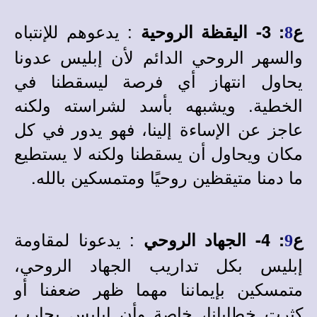
: يدعوهم للإنتباه
ع
:
3- اليقظة الروحية
8
والسهر الروحي الدائم لأن إبليس عدونا
يحاول انتهاز أي فرصة ليسقطنا في
الخطية. ويشبهه بأسد لشراسته ولكنه
عاجز عن الإساءة إلينا، فهو يدور في كل
مكان ويحاول أن يسقطنا ولكنه لا يستطيع
ما دمنا متيقظين روحيًا ومتمسكين بالله.
: يدعونا لمقاومة
ع
:
4- الجهاد الروحي
9
إبليس بكل تداريب الجهاد الروحي،
متمسكين بإيماننا مهما ظهر ضعفنا أو
كثرت خطايانا، خاصة وأن إبليس يحارب