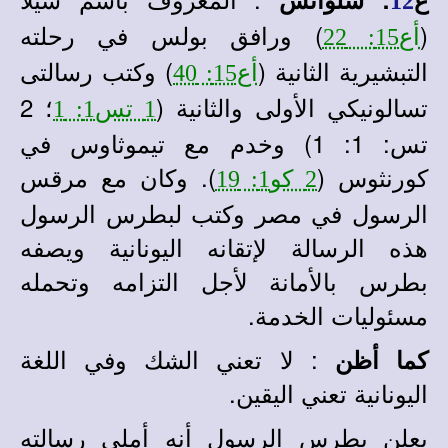
12
(
) ورافق بولس في رحلته
أع15: 22
التبشيرية الثانية (
) وكتب رسالتى
أع15: 40
تسالونيكي الأولى والثانية (
؛ 2
1 تس1: 1
تس: 1: 1) وخدم مع تيموثاوس في
كورنثوس (
). وكان مع مرقس
2 كو1: 19
الرسول في مصر وكتب لبطرس الرسول
هذه الرسالة لإتقانه اليونانية ويصفه
بطرس بالأمانة لأجل التزامه وتحمله
مسئوليات الخدمة.
: لا تعني الشك وفي اللغة
كما أظن
اليونانية تعني اليقين.
يعلن بطرس الرسول أنه أملى رسالته