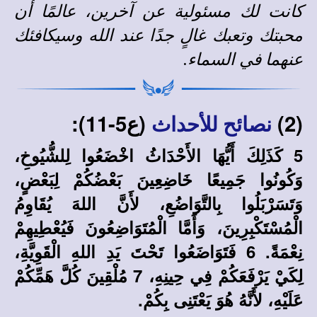
كانت لك مسئولية عن آخرين، عالمًا أن
محبتك وتعبك غالٍ جدًا عند الله وسيكافئك
عنهما في السماء.
(2)
(ع5-11):
نصائح للأحداث
5 كَذَلِكَ أَيُّهَا الأَحْدَاثُ اخْضَعُوا لِلشُّيُوخِ،
وَكُونُوا جَمِيعًا خَاضِعِينَ بَعْضُكُمْ لِبَعْضٍ،
وَتَسَرْبَلُوا بِالتَّوَاضُعِ، لأَنَّ اللهَ يُقَاوِمُ
الْمُسْتَكْبِرِينَ، وَأَمَّا الْمُتَوَاضِعُونَ فَيُعْطِيهِمْ
نِعْمَةً. 6 فَتَوَاضَعُوا تَحْتَ يَدِ اللهِ الْقَوِيَّةِ،
لِكَيْ يَرْفَعَكُمْ فِي حِينِهِ، 7 مُلْقِينَ كُلَّ هَمِّكُمْ
عَلَيْهِ، لأَنَّهُ هُوَ يَعْتَنِى بِكُمْ.