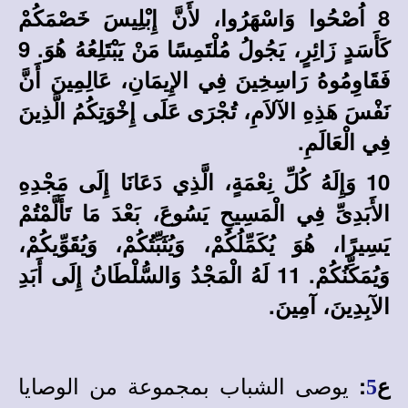
8 اُصْحُوا وَاسْهَرُوا، لأَنَّ إِبْلِيسَ خَصْمَكُمْ
كَأَسَدٍ زَائِرٍ، يَجُولُ مُلْتَمِسًا مَنْ يَبْتَلِعُهُ هُوَ. 9
فَقَاوِمُوهُ رَاسِخِينَ فِي الإِيمَانِ، عَالِمِينَ أَنَّ
نَفْسَ هَذِهِ الآلاَمِ، تُجْرَى عَلَى إِخْوَتِكُمُ الَّذِينَ
فِي الْعَالَمِ.
10 وَإِلَهُ كُلِّ نِعْمَةٍ، الَّذِي دَعَانَا إِلَى مَجْدِهِ
الأَبَدِىِّ فِي الْمَسِيحِ يَسُوعَ، بَعْدَ مَا تَأَلَّمْتُمْ
يَسِيرًا، هُوَ يُكَمِّلُكُمْ، وَيُثَبِّتُكُمْ، وَيُقَوِّيكُمْ،
وَيُمَكِّنُكُمْ. 11 لَهُ الْمَجْدُ وَالسُّلْطَانُ إِلَى أَبَدِ
الآبِدِينَ، آمِينَ.
يوصى الشباب بمجموعة من الوصايا
ع
:
5