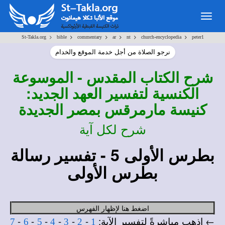
Togg
navig
>
>
>
>
>
>
St-Takla.org
bible
commentary
ar
nt
church-encyclopedia
peter1
نرجو الصلاة من أجل خدمة الموقع والخدام
شرح
الكتاب المقدس - الموسوعة
الكنسية لتفسير العهد الجديد:
كنيسة مارمرقس بمصر الجديدة
شرح لكل آية
بطرس الأولى 5 - تفسير رسالة
بطرس الأولى
اضغط هنا لإظهار الفهرس
← اذهب مباشرةً لتفسير الآية:
-
-
-
-
-
-
7
6
5
4
3
2
1