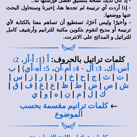
- إذا أردت أي ترنيمة لم تجدها هنا، إخبرنا وسنحاول البحث
عنها ووضعها.
- وأخيرًا وليس آخرًا، تستطيع أن تساهم معنا بالكتابة لأي
ترنيمة أو مديح لنقوم بتكوين مكتبة للترانيم وأرشيف كامل
للتراتيل و المدائح على الانترنت.
،
(
كلمات تراتيل بالحروف:
أ
1: أ-أز
2:
)
،
-
،
|
أس-أك
3: أل
4: أم-أن
5: أه-أي
ب
|
|
|
|
|
|
|
|
|
|
|
ت
ث
ج
ح
خ
د
ذ
ر
ز
س
|
|
|
|
|
|
|
|
|
ش
ص
ض
ط
ظ
ع
غ
ف
ق
|
|
|
|
|
|
ك
ل
م
ن
ه
و
ي
←
كلمات ترانيم مقسمة بحسب
الموضوع