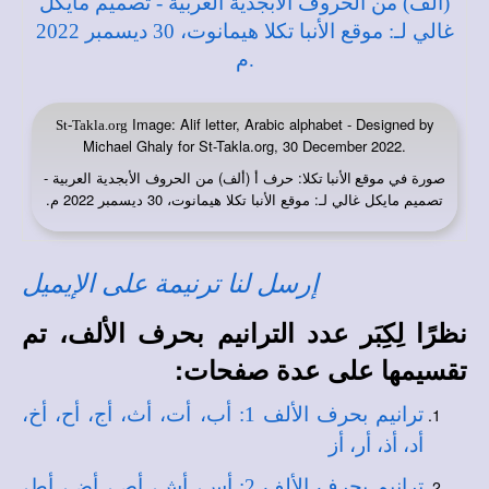
Image: Alif letter, Arabic alphabet - Designed by
St-Takla.org
Michael Ghaly for St-Takla.org, 30 December 2022.
صورة في
: حرف أ (ألف) من الحروف الأبجدية العربية -
موقع الأنبا تكلا
تصميم مايكل غالي لـ: موقع الأنبا تكلا هيمانوت، 30 ديسمبر 2022 م.
إرسل لنا ترنيمة على الإيميل
نظرًا لِكِبَر عدد الترانيم بحرف الألف، تم
تقسيمها على عدة صفحات:
ترانيم بحرف الألف 1: أب، أت، أث، أج، أح، أخ،
أد، أذ، أر، أز
ترانيم بحرف الألف 2: أس، أش، أص، أض، أط،