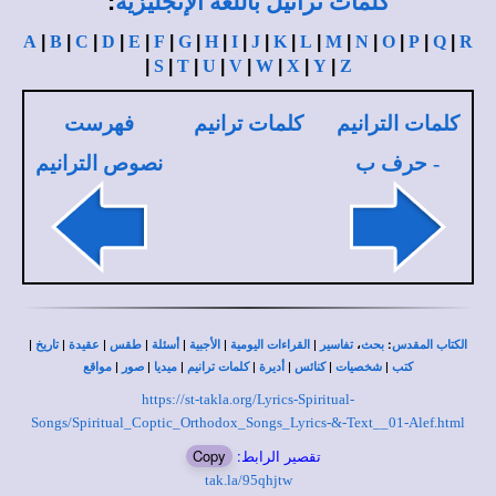
:
كلمات تراتيل باللغة الإنجليزية
A
|
B
|
C
|
D
|
E
|
F
|
G
|
H
|
I
|
J
|
K
|
L
|
M
|
N
|
O
|
P
|
Q
|
R
|
S
|
T
|
U
|
V
|
W
|
X
|
Y
|
Z
كلمات الترانيم
كلمات ترانيم
فهرست
- حرف ب
نصوص الترانيم
|
|
|
|
|
|
|
،
:
الكتاب المقدس
بحث
تفاسير
القراءات اليومية
الأجبية
أسئلة
طقس
عقيدة
تاريخ
|
|
|
|
|
|
|
كتب
شخصيات
كنائس
أديرة
كلمات ترانيم
ميديا
صور
مواقع
https://st-takla.org/Lyrics-Spiritual-
Songs/Spiritual_Coptic_Orthodox_Songs_Lyrics-&-Text__01-Alef.html
تقصير الرابط:
Copy
tak.la/95qhjtw