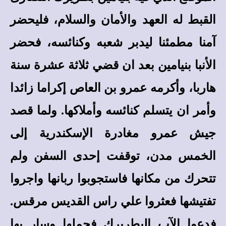
القبط له العهد والأمان والسلام، فليحضر
آمنا مطمئنا ليدبر شعبه وكنائسه، فحضر
الأنبا بنيامين بعد ان قضي ثلاثة عشرة سنة
هاربا، وأكرمه عمرو بن العاص إكراما زائدا
وأمر ان يتسلم كنائسه وأملاكها. ولما قصد
جيش عمرو مغادرة الإسكندرية إلى
الخمس مدن، توقفت إحدى السفن ولم
تتحرك من مكانها فاستجوبوا ربانها واجروا
تفتيشها فعثروا علي راس القديس مرقس.
فدعوا الآب البطريرك فحملها وسار بها