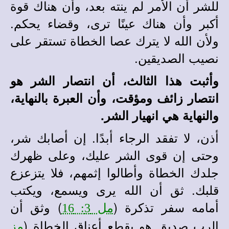
للشر أن الأمر لم ينته بعد، وأن هناك قوة
أكبر وأن هناك عينًا ترى، وقضاء يحكم.
ولأن الله لا يترك عصا الخطاة تستقر على
نصيب الصديقين.
وأثبت هذا الثالث، أن انتصار الشر هو
انتصار زائف ومؤقت، وأن العبرة بالنهاية،
والنهاية هي انهيار الشر.
أذن، لا تفقد الرجاء أبدًا. إن أصابك شر،
وحتى إن قوى الشر عليك، وعلى ظهرك
جلدك الخطاة وأطالوا إثمهم، فلا يتزعزع
قلبك. ثق أن الله يرى ويسمع، ويكتب
أمامه سفر تذكرة (
) وثق أن
مل 3: 16
الرب صديق هو يقطع أعناق الخطاة (
مز