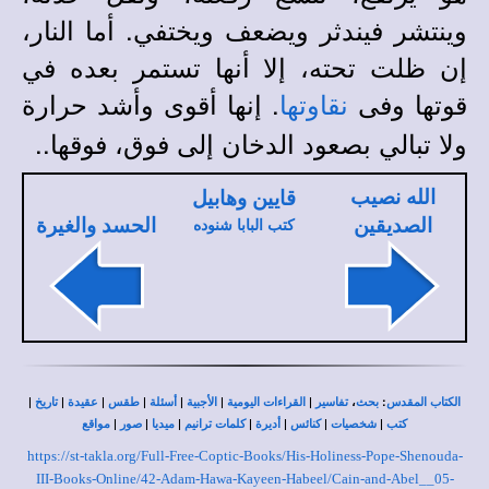
وينتشر فيندثر ويضعف ويختفي. أما النار،
إن ظلت تحته، إلا أنها تستمر بعده في
قوتها وفى
. إنها أقوى وأشد حرارة
نقاوتها
ولا تبالي بصعود الدخان إلى فوق، فوقها..
الله نصيب
قايين وهابيل
الصديقين
الحسد والغيرة
كتب البابا شنوده
|
|
|
|
|
|
|
،
:
الكتاب المقدس
بحث
تفاسير
القراءات اليومية
الأجبية
أسئلة
طقس
عقيدة
تاريخ
|
|
|
|
|
|
|
كتب
شخصيات
كنائس
أديرة
كلمات ترانيم
ميديا
صور
مواقع
https://st-takla.org/Full-Free-Coptic-Books/His-Holiness-Pope-Shenouda-
III-Books-Online/42-Adam-Hawa-Kayeen-Habeel/Cain-and-Abel__05-