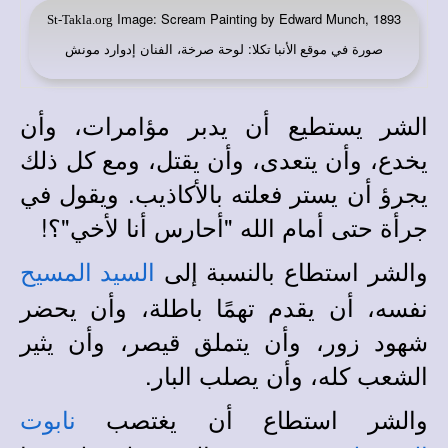
Image: Scream Painting by Edward Munch, 1893
St-Takla.org
صورة في
: لوحة صرخة، الفنان إدوارد مونش
موقع الأنبا تكلا
الشر يستطيع أن يدبر مؤامرات، وأن
يخدع، وأن يتعدى، وأن يقتل، ومع كل ذلك
يجرؤ أن يستر فعلته بالأكاذيب. ويقول في
جرأة حتى أمام الله "أحارس أنا لأخي"؟!
والشر استطاع بالنسبة إلى
السيد المسيح
نفسه، أن يقدم تهمًا باطلة، وأن يحضر
شهود زور، وأن يتملق قيصر، وأن يثير
الشعب كله، وأن يصلب البار.
والشر استطاع أن يغتصب
نابوت