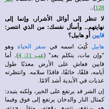
)..
128
لا تنظر إلى أوائل الأشرار، وإنما إلى
نهايتهم.. وأسأل نفسك: من الذي انتصر:
أو هابيل؟
قايين
كُتِبَ اسمه في
وهو
هابيل
سفر الحياة
"وإن مات، يتكلم بعد" (
). أما
عب 11: 4
قايين فعاش على الأرض معذبًا طول
أيامه، قلقًا، خائفًا، فاقدًا سلامه. وانتظرته
عذبات في الأبدية أشد آلامًا.
إن الشر قد يرتفع على الخير، ولكنه يتبدد:
كمثال النار والدخان يرتفع إلى فوق وفيما
هو يرتفع، تتسع رقعته، وتقل حدته،