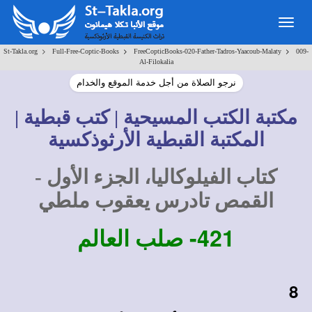
Togg
navig
>
>
>
St-Takla.org
Full-Free-Coptic-Books
FreeCopticBooks-020-Father-Tadros-Yaacoub-Malaty
009-
Al-Filokalia
نرجو الصلاة من أجل خدمة الموقع والخدام
مكتبة الكتب المسيحية | كتب قبطية |
المكتبة القبطية الأرثوذكسية
كتاب الفيلوكاليا، الجزء الأول -
القمص تادرس يعقوب ملطي
421-
صلب العالم
8