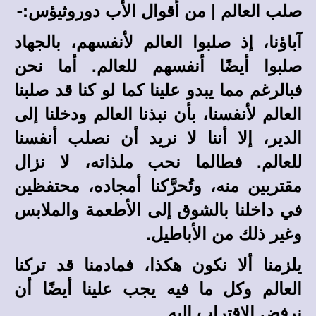
صلب العالم | من أقوال الأب دوروثيؤس:-
آباؤنا، إذ صلبوا العالم لأنفسهم، بالجهاد
صلبوا أيضًا أنفسهم للعالم. أما نحن
فبالرغم مما يبدو علينا كما لو كنا قد صلبنا
العالم لأنفسنا، بأن نبذنا العالم ودخلنا إلى
الدير، إلا أننا لا نريد أن نصلب أنفسنا
للعالم. فطالما نحب ملذاته، لا نزال
مقتربين منه، وتُحرَّكنا أمجاده، محتفظين
في داخلنا بالشوق إلى الأطعمة والملابس
وغير ذلك من الأباطيل.
يلزمنا ألا نكون هكذا، فمادمنا قد تركنا
العالم وكل ما فيه يجب علينا أيضًا أن
نرفض الاقتراب إليه.