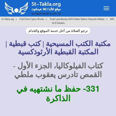
Togg
navig
>
>
>
St-Takla.org
Full-Free-Coptic-Books
FreeCopticBooks-020-Father-Tadros-Yaacoub-Malaty
009-
Al-Filokalia
نرجو الصلاة من أجل خدمة الموقع والخدام
مكتبة الكتب المسيحية | كتب قبطية |
المكتبة القبطية الأرثوذكسية
كتاب الفيلوكاليا، الجزء الأول -
القمص تادرس يعقوب ملطي
331-
حفظ ما نشتهيه في
الذاكرة