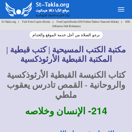
Togg
navig
>
>
>
St-Takla.org
Full-Free-Coptic-Books
FreeCopticBooks-020-Father-Tadros-Yaacoub-Malaty
008-
AlKanisa-Wal-Rohaneya
نرجو الصلاة من أجل خدمة الموقع والخدام
مكتبة الكتب المسيحية | كتب قبطية |
المكتبة القبطية الأرثوذكسية
كتاب الكنيسة القبطية الأرثوذكسية
والروحانية - القمص تادرس يعقوب
ملطي
214-
الإنسان وخلاصه