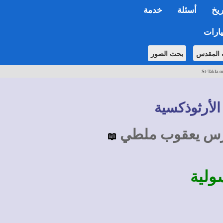
ريخ
أسئلة
خدمة
ارات
 المقدس
بحث الصور
St-Takla.o
الأرثوذكسية
ادرس يعقوب ملطي
📖
ولية