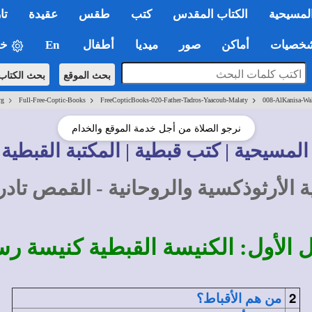
لمسيحية
الكتاب المقدس
كتب
طقس
عقيدة
تا
صيات
أماكن
صور
ميديا
أطفال
En
خي
بحث الموقع
بحث الكتاب
>
>
>
rg
Full-Free-Coptic-Books
FreeCopticBooks-020-Father-Tadros-Yaacoub-Malaty
008-AlKanisa-Wa
نرجو الصلاة من أجل خدمة الموقع والخدام
المسيحية | كتب قبطية | المكتبة القبطية 
ة الأرثوذكسية والروحانية - القمص ت
 الأول: الكنيسة القبطية كنيسة رس
2
من هم الأقباط؟