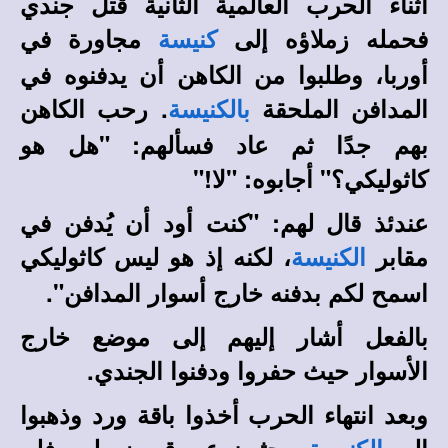
أثناء الحرب العالم
ي
ة الثانية قًتل جندي
فحمله زملاؤه إلى
مجاورة في
كنيسة
أوربا، وطلبوا من الكاهن أن يدفنوه في
المدافن الملحقة
. رحب الكاهن
بالكنيسة
بهم جدًا ثم عاد فسألهم: "هل هو
كاثوليكي؟" أجابوه: "لا!"
عندئذ قال لهم: "كنت أود أن يُدفن في
مقابر
، لكنه إذ هو ليس كاثوليكي
الكنيسة
اسمح لكم بدفنه خارج أسوار المدافن".
بالفعل أشار إليهم إلى موضع خارج
الأسوار حيث حفروا ودفنوا الجندي.
وبعد انتهاء الحرب أخذوا باقة ورد وذهبوا