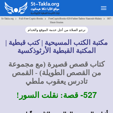
Togg
navig
>
>
>
St-Takla.org
Full-Free-Coptic-Books
FreeCopticBooks-020-Father-Tadros-Yaacoub-Malaty
007-
Short-Stories
نرجو الصلاة من أجل خدمة الموقع والخدام
مكتبة الكتب المسيحية | كتب قبطية |
المكتبة القبطية الأرثوذكسية
كتاب قصص قصيرة (مع مجموعة
من القصص الطويلة) - القمص
تادرس يعقوب ملطي
527-
قصة: نقلت السور!