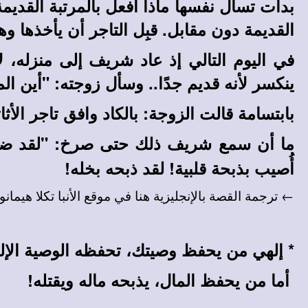
بدأت تسأل نفسها ماذا أفعل بالمرتبة القديمة
القديمة دون مقابل. قبِل التاجر أن يأخذها وه
في اليوم التالي إذ عاد شريف إلى منزله، ل
ينكسر لأنه قديم جدًا
..
وسأل زوجته: "أين المر
بابتسامة قالت الزوجة: بالكاد وافق تاجر الأثاث
ما أن سمع شريف ذلك حتى صرخ: "لقد ضا
أُصيب بذبحة قلبية! لقد ذبحه بخله!
← ترجمة القصة بالإنجليزية هنا في
موقع الأنبا تكلا هيمان
*
إلهي من يحفظ وصيتك، تحفظه الوصية الإله
أما من يحفظ المال، يذبحه ماله ويقتله!
_____