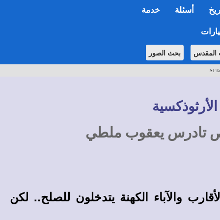
ريخ
أسئلة
خدمة
ارات
 المقدس
بحث الصور
St-Ta
الأرثوذكسية
ص تادرس يعقوب ملطي
ارب والآباء الكهنة يتدخلون للصلح
..
لكن