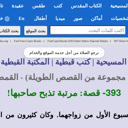
لمسيحية
الكتاب المقدس
كتب
طقس
عقيدة
تا
صيات
أماكن
صور
ميديا
أطفال
En
خي
بحث الموقع
بحث الكتاب
>
>
>
kla.org
Full-Free-Coptic-Books
FreeCopticBooks-020-Father-Tadros-Yaacoub-Malaty
007-Short-S
نرجو الصلاة من أجل خدمة الموقع والخدام
المسيحية | كتب قبطية | المكتبة القبطية 
مجموعة من القصص الطويلة) - القم
393-
قصة: مرتبة تذبح صاحبها!
وع الأول من زواجهما. وكان كثيرون من الأق