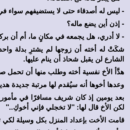
- ليس له أصدقاء حتى لا يستضيفهم سواء في 
- إذن أين يضع ماله؟
- لا أدري، هل يجمعه في مكانٍ ما، أم أن بر
شكَتْ له أخته أن زوجها لم يشترِ بدلة واحدة
الشارع لن يقبل شحاذ أن ينام عليها.
هدَّأ الأخ نفسية أخته وطلب منها أن تحمل صل
وعدها أخوها أنه سيُقدم لها مرتبة جديدة هدي
بعد يومين إذ كان شريف مسافرًا في مأموري
لكن الأخ قال لها: "لا تخجلي فإني أخوكِ
..
"
قامت الأخت بإعداد المنزل بكل وسيلة لكي تب