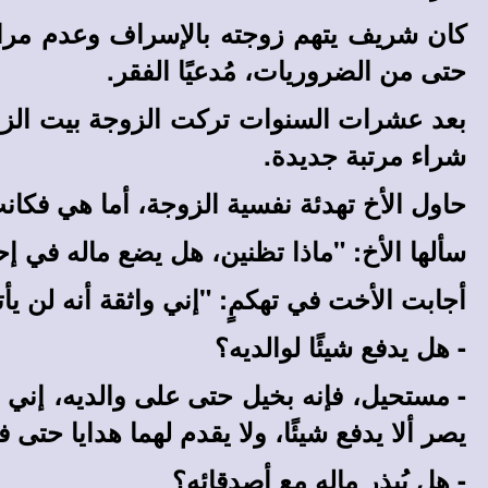
كان شريف يتهم زوجته بالإسراف وعدم مراعا
حتى من الضروريات، مُدعيًا الفقر.
بعد عشرات السنوات تركت الزوجة بيت الزوجي
شراء مرتبة جديدة.
حاول الأخ تهدئة نفسية الزوجة، أما هي فكان
سألها الأخ: "ماذا تظنين، هل يضع ماله في إ
أجابت الأخت في تهكمٍ: "إني واثقة أنه لن يأ
- هل يدفع شيئًا لوالديه؟
- مستحيل، فإنه بخيل حتى على والديه، إني أدف
يصر ألا يدفع شيئًا، ولا يقدم لهما هدايا حتى 
- هل يُبذر ماله مع أصدقائه؟