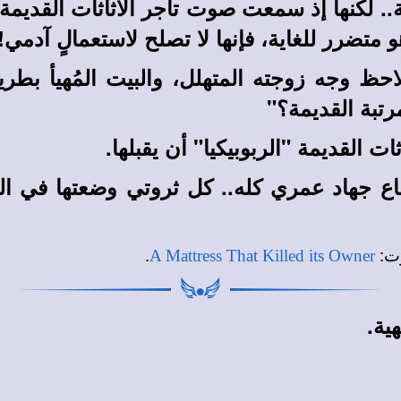
..
لكنها إذ سمعت صوت تاجر الأثاثات القديمة "ر
و متضرر للغاية، فإنها لا تصلح لاستعمالٍ آدمي!
احظ وجه زوجته المتهلل، والبيت المُهيأ بطر
تبة القديمة؟"
ات القديمة "الربوبيكيا" أن يقبلها.
ع جهاد عمري كله
..
كل ثروتي وضعتها في ا
.
:
وت
A Mattress That Killed its Owner
ية.