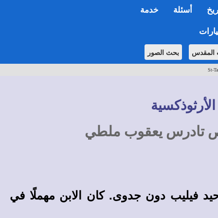
ريخ
أسئلة
خدمة
ارات
 المقدس
بحث الصور
St-Ta
الأرثوذكسية
ص تادرس يعقوب ملطي
يد فيليب دون جدوى. كان الابن مهملًا في