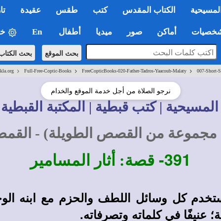
لمسيحية
الكتاب المقدس
كتب
طقس
عقيدة
تا
صيات
أماكن
صور
ميديا
أطفال
En
خي
بحث الموقع
بحث الكتاب
>
>
>
kla.org
Full-Free-Coptic-Books
FreeCopticBooks-020-Father-Tadros-Yaacoub-Malaty
007-Short-S
نرجو الصلاة من أجل خدمة الموقع والخدام
المسيحية | كتب قبطية | المكتبة القبطية 
مجموعة من القصص الطويلة) - القم
391-
قصة: أثار المسامير
ستخدم كل وسائل اللطف والحزم مع ابنه الوح
؛ عنيفًا في كلماته وتصرفاته.