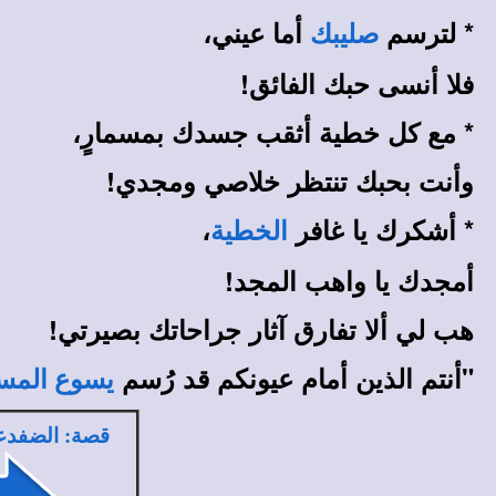
*
لترسم
أما عيني،
صليبك
فلا أنسى حبك الفائق!
*
مع كل خطية أثقب جسدك بمسمارٍ،
وأنت بحبك تنتظر خلاصي ومجدي!
*
أشكرك يا غافر
،
الخطية
أمجدك يا واهب المجد!
هب لي ألا تفارق آثار جراحاتك بصيرتي!
"أنتم الذين أمام عيونكم قد رُسم
يسوع المس
قصة: الضفدعة