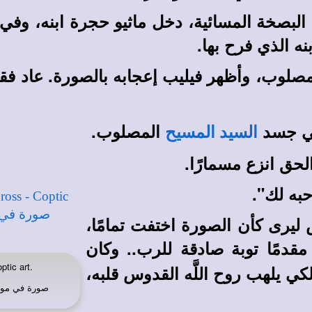
لبصخة المسائية، دخل ماثيو حجرة ابنه، وفي 
نه الذي فرح بها.
صلوب، وأظهر فيليب إعجابه بالصورة. عاد فقدم
في جسد
المصلوب.
السيد المسيح
لحق انزع مسمارًا.
حبه لك".
ليرى كأن الصورة اختفت تمامًا،
مقدمًا توبة صادقة للرب
..
وكان
ptic art.
لكي يلهب روح اللَّه القدوس قلبه،
صورة في
موق