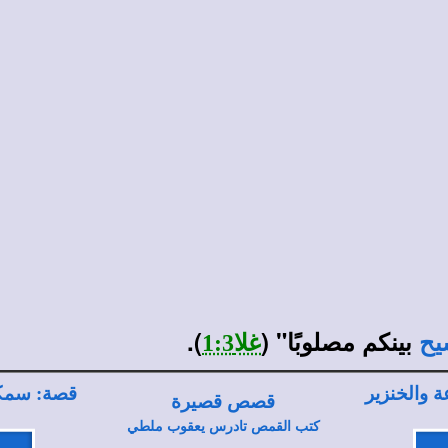
بينكم مصلوبًا" (
).
يح
غلا1:3
 والخنزير
قصة: سمكة
قصص قصيرة
كتب القمص تادرس يعقوب ملطي