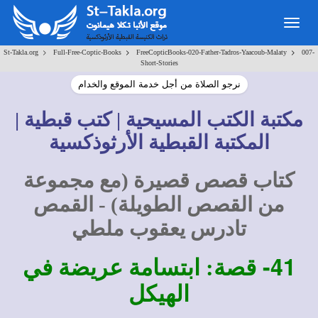
Togg
navig
>
>
>
St-Takla.org
Full-Free-Coptic-Books
FreeCopticBooks-020-Father-Tadros-Yaacoub-Malaty
007-
Short-Stories
نرجو الصلاة من أجل خدمة الموقع والخدام
مكتبة الكتب المسيحية | كتب قبطية |
المكتبة القبطية الأرثوذكسية
كتاب قصص قصيرة (مع مجموعة
من القصص الطويلة) - القمص
تادرس يعقوب ملطي
41-
قصة: ابتسامة عريضة في
الهيكل