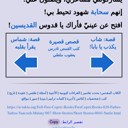
إنهم
شهود تحيط بي!
سحابة
افتح عن عينيّ فأراك يا قدوس
!
القديسين
قصة: شاب
قصة: شماس
قصص قصيرة
يكذب يا بابا!
يقرأ بقلبه
كتب القمص تادرس
يعقوب ملطي
|
|
|
|
|
|
|
،
:
الكتاب المقدس
بحث
تفاسير
القراءات اليومية
الأجبية
أسئلة
طقس
عقيدة
تاريخ
|
|
|
|
|
|
|
كتب
شخصيات
كنائس
أديرة
كلمات ترانيم
ميديا
صور
مواقع
https://st-takla.org/Full-Free-Coptic-Books/FreeCopticBooks-020-Father-
Tadros-Yaacoub-Malaty/007-Short-Stories/Short-Stories-0041-Smile.html
تقصير الرابط:
Copy
tak.la/zkrap7p