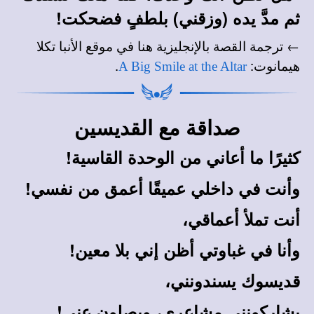
ثم مدَّ يده (وزقني) بلطفٍ فضحكت!
← ترجمة القصة بالإنجليزية هنا في
موقع الأنبا تكلا
.
:
هيمانوت
A Big Smile at the Altar
صداقة مع القديسين
كثيرًا ما أعاني من الوحدة القاسية!
وأنت في داخلي عميقًا أعمق من نفسي!
أنت تملأ أعماقي،
وأنا في غباوتي أظن إني بلا معين!
قديسوك يسندونني،
يشاركونني مشاعري، ويصلون عني!