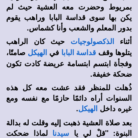
بمريوط وحضرت معه العشية حيث لم
يكن بها سوى قداسة البابا وراهب يقوم
بدور المعلم والشعب وأنا كشماس.
أثناء
حيث كان الراهب
الذكصولوجيات
يتلوها وقف
في
صامتًا،
قداسة البابا
الهيكل
وفجأة ابتسم ابتسامة عريضة كادت تكون
ضحكة خفيفة.
ذُهلت للمنظر فقد عشت معه كل هذه
السنوات أراه دائمًا حازمًا مع نفسه ومع
غيره داخل
.
الهيكل
بعد صلاة العشية ذهبت إليه وقلت له بدالة
البنوة: "قلْ لي يا
لماذا ضحكت
سيدنا