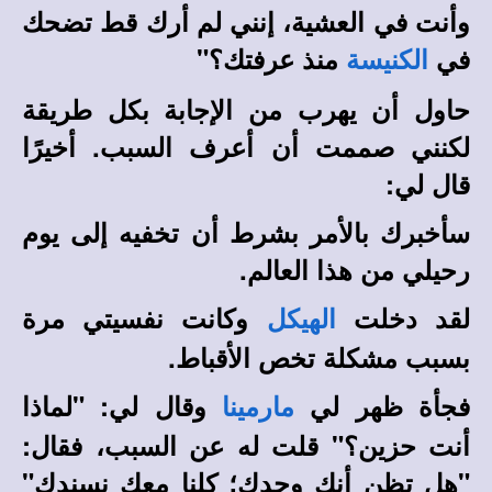
وأنت في العشية، إنني لم أرك قط تضحك
في
منذ عرفتك؟"
الكنيسة
حاول أن يهرب من الإجابة بكل طريقة
لكنني صممت أن أعرف السبب. أخيرًا
قال لي:
سأخبرك بالأمر بشرط أن تخفيه إلى يوم
رحيلي من هذا العالم.
لقد دخلت
وكانت نفسيتي مرة
الهيكل
بسبب مشكلة تخص الأقباط.
فجأة ظهر لي
وقال لي: "لماذا
مارمينا
أنت حزين؟" قلت له عن السبب، فقال:
"هل تظن أنك وحدك؛ كلنا معك نسندك"