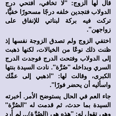
قال لها الزوج: "لا تخافي، افتحي درج
الدولاب فتجدين خلفه درجًا مسحورًا خفيًّا،
تركت فيه بركة لبناتي للإنفاق على
زواجهن".
اختفي الزوج ولم تصدق الزوجة نفسها إذ
ظنت ذلك نوعًا من الخيالات، لكنها ذهبت
إلى الدولاب وفتحت الدرج فوجدت الدرج
السري وبداخله "صُرَّة". نادت السيدة بنتها
الكبرى، وقالت لها: "اذهبي إلى عمِّك
واسأليه أن يحضر فورًا".
جاء العم في الحال يستوضح الأمر. أخبرته
السيدة بما حدث، ثم قدمت له "الصُرَّة"
وهي تقول له: "هذه هي (الصُرَّة)... لم أرد