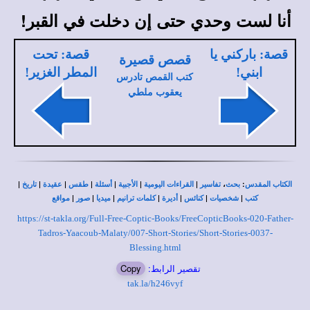
أنا لست وحدي حتى إن دخلت في القبر!
قصة: باركني يا
قصة: تحت
قصص قصيرة
ابني!
المطر الغزير!
كتب القمص تادرس
يعقوب ملطي
|
|
|
|
|
|
|
،
:
الكتاب المقدس
بحث
تفاسير
القراءات اليومية
الأجبية
أسئلة
طقس
عقيدة
تاريخ
|
|
|
|
|
|
|
كتب
شخصيات
كنائس
أديرة
كلمات ترانيم
ميديا
صور
مواقع
https://st-takla.org/Full-Free-Coptic-Books/FreeCopticBooks-020-Father-
Tadros-Yaacoub-Malaty/007-Short-Stories/Short-Stories-0037-
Blessing.html
تقصير الرابط:
Copy
tak.la/h246vyf