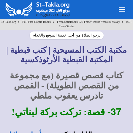
Togg
navig
>
>
>
St-Takla.org
Full-Free-Coptic-Books
FreeCopticBooks-020-Father-Tadros-Yaacoub-Malaty
007-
Short-Stories
نرجو الصلاة من أجل خدمة الموقع والخدام
مكتبة الكتب المسيحية | كتب قبطية |
المكتبة القبطية الأرثوذكسية
كتاب قصص قصيرة (مع مجموعة
من القصص الطويلة) - القمص
تادرس يعقوب ملطي
37-
قصة: تركت بركة لبناتي!