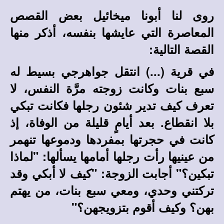
روى لنا أبونا ميخائيل بعض القصص
المعاصرة التي عايشها بنفسه، أذكر منها
القصة التالية:
في قرية (...) انتقل جواهرجي بسيط له
سبع بنات وكانت زوجته مرَّة النفس، لا
تعرف كيف تدير شئون رجلها فكانت تبكي
بلا انقطاع. بعد أيامٍ قليلة من الوفاة، إذ
كانت في حجرتها بمفردها ودموعها تنهمر
من عينيها رأت رجلها أمامها يسألها: "لماذا
تبكين؟" أجابت الزوجة: "كيف لا أبكي وقد
تركتني وحدي، ومعي سبع بنات، من يهتم
بهن؟ وكيف أقوم بتزويجهن؟"