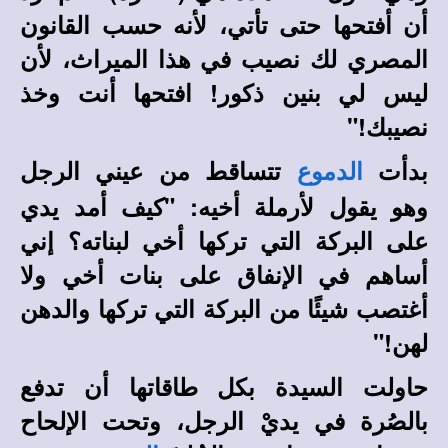
أن أفتحها حتى تأتي، لأنه حسب القانون
المصري لك نصيب في هذا الميراث، لأن
ليس لي بنين ذكور! افتحها أنت وخذ
نصيبك!"
بدأت
تتساقط من عيني الرجل
الدموع
وهو يقول لأرملة أخيه: "كيف أمد يدي
على البركة التي تركها أخي لبناته؟ إني
أساهم في الإنفاق على بنات أخي ولا
أغتصب شيئًا من البركة التي تركها والدهن
لهن!"
حاولت السيدة بكل طاقاتها أن تدفع
بالصُرة في يديْ الرجل، وتحت الإلحاح