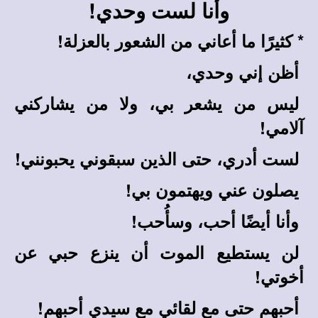
وأنا لست وحدي!
*
كثيرًا ما أعاني من الشعور بالعزلة!
أظن إني وحدي،
ليس من يشعر بي، ولا من يشاركني
آلامي!
لست أدري، حتى الذين سبقوني يحبونني!
يصلون عني ويهتمون بي!
وأنا أيضًا أحب، وسأُحب!
لن يستطيع الموت أن ينزع حبي عن
أخوتي!
أحبهم حتى مع لقائي مع سيدي أحبهم!