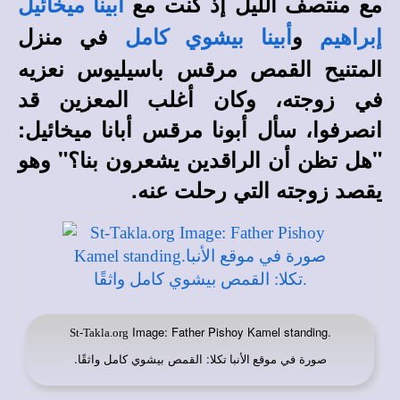
مع منتصف الليل إذ كنت مع
أبينا ميخائيل
و
في منزل
إبراهيم
أبينا بيشوي كامل
المتنيح القمص مرقس باسيليوس نعزيه
في زوجته، وكان أغلب المعزين قد
انصرفوا، سأل أبونا مرقس أبانا ميخائيل:
"هل تظن أن الراقدين يشعرون بنا؟" وهو
يقصد زوجته التي رحلت عنه.
Image: Father Pishoy Kamel standing.
St-Takla.org
صورة في
: القمص بيشوي كامل واثقًا.
موقع الأنبا تكلا