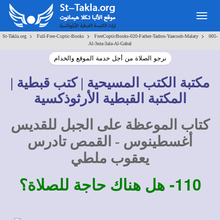
Togg
navig
>
>
>
St-Takla.org
Full-Free-Coptic-Books
FreeCopticBooks-020-Father-Tadros-Yaacoub-Malaty
005-
Al-3eza-3ala-Al-Gabal
نرجو الصلاة من أجل خدمة الموقع والخدام
مكتبة الكتب المسيحية | كتب قبطية |
المكتبة القبطية الأرثوذكسية
كتاب الموعظة على الجبل للقديس
أغسطينوس - القمص تادرس
يعقوب ملطي
110-
هل هناك حاجة للصلاة؟