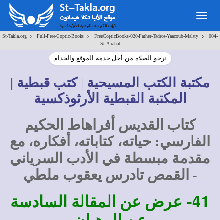
Togg
navig
>
>
>
St-Takla.org
Full-Free-Coptic-Books
FreeCopticBooks-020-Father-Tadros-Yaacoub-Malaty
004-
St-Afrahat
نرجو الصلاة من أجل خدمة الموقع والخدام
مكتبة الكتب المسيحية | كتب قبطية |
المكتبة القبطية الأرثوذكسية
كتاب القديس أفراهاط الحكيم
الفارسي: حياته، كتاباته، أفكاره، مع
مقدمة مبسطة في الأدب السرياني
- القمص تادرس يعقوب ملطي
41-
عرض عن المقالة السادسة