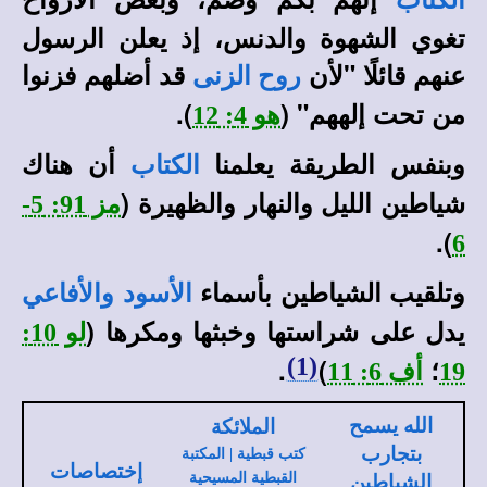
الكتاب
تغوي الشهوة والدنس، إذ يعلن الرسول
عنهم قائلًا "لأن
قد أضلهم فزنوا
روح الزنى
من تحت إلههم" (
).
هو 4: 12
وبنفس الطريقة يعلمنا
أن هناك
الكتاب
شياطين الليل والنهار والظهيرة (
مز 91: 5-
).
6
وتلقيب الشياطين بأسماء
الأسود
والأفاعي
يدل على شراستها وخبثها ومكرها (
لو 10:
؛
)
.
(1)
19
أف 6: 11
الله يسمح
الملائكة
بتجارب
كتب قبطية | المكتبة
إختصاصات
القبطية المسيحية
الشياطين