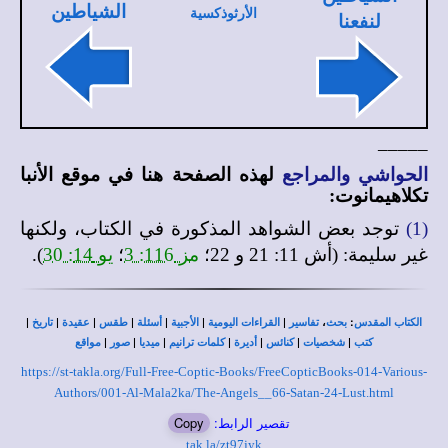
الشياطين
الأرثوذكسية
لنفعنا
_____
الحواشي والمراجع
لهذه الصفحة هنا في
موقع الأنبا
تكلاهيمانوت
:
(1)
توجد بعض الشواهد المذكورة في الكتاب، ولكنها
غير سليمة: (أش 11: 21 و 22؛
مز 116: 3
؛
يو 14: 30
).
|
|
|
|
|
|
|
،
:
الكتاب المقدس
بحث
تفاسير
القراءات اليومية
الأجبية
أسئلة
طقس
عقيدة
تاريخ
|
|
|
|
|
|
|
كتب
شخصيات
كنائس
أديرة
كلمات ترانيم
ميديا
صور
مواقع
https://st-takla.org/Full-Free-Coptic-Books/FreeCopticBooks-014-Various-
Authors/001-Al-Mala2ka/The-Angels__66-Satan-24-Lust.html
تقصير الرابط:
Copy
tak.la/zt97jyk