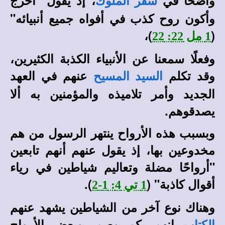
واضحًا في
، إذ يقول "أخرج
سفر الملوك
وأكون روح كذب في أفواه جميع أنبيائه"
)،
(
1 مل 22: 22
وفعلًا سمعنا عن الأنبياء الكذبة الكثيرين،
وقد تكلم
عنهم في العهد
السيد المسيح
الجديد وأمر تلاميذه والمؤمنين به ألا
يصدقوهم.
وبسبب هذه الأرواح ينتهر الرسول من هم
مخدوعين بها، إذ يقول عنهم أنهم تابعين
"أرواحًا مضلة وتعاليم شياطين في رياء
أقوال كاذبة" (
).
1 تي 4: 1-2
وهناك نوع آخر من الشياطين يشهد عنهم
إنهم بكم وصم، وبعض الأرواح