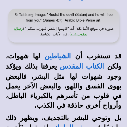
Image: "Resist the devil (Satan) and he will flee
St-Takla.org
from you" (James 4:7), Arabic Bible Verse art.
صورة في
: آية
"قاوموا إبليس فيهرب منكم." (
موقع الأنبا تكلا
رسالة
)، فن الآيات الكتابية.
يعقوب 4: 7
قد تستغرب أن
لها شهوات،
الشياطين
ولكن
يعرفنا بذلك ويؤكد
الكتاب المقدس
وجود شهوات لها مثل البشر، فالبعض
يهوى الفسق واللهو، والبعض الآخر يعمل
في قلوب من تأسرهم بالكبرياء الباطل،
وأرواح أخرى حاذقة في الكذب،
بل وتوحي للبشر بالتجديف، ويظهر ذلك