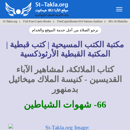
Togg
navig
>
>
>
St-Takla.org
Full-Free-Coptic-Books
FreeCopticBooks-014-Various-Authors
001-Al-Mala2ka
نرجو الصلاة من أجل خدمة الموقع والخدام
مكتبة الكتب المسيحية | كتب قبطية |
المكتبة القبطية الأرثوذكسية
كتاب الملائكة، لمشاهير الآباء
القديسين - كنيسة الملاك ميخائيل
بدمنهور
66- شهوات الشياطين