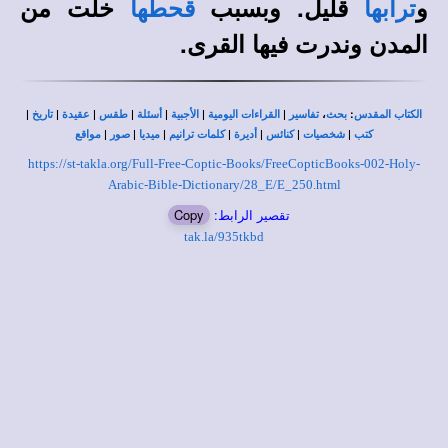
و
قليل. وبسبب
خلت من
ترابها
قحطها
المدن وندرت فيها القرى.
|
|
|
|
|
|
|
،
:
الكتاب المقدس
بحث
تفاسير
القراءات اليومية
الأجبية
أسئلة
طقس
عقيدة
تاريخ
|
|
|
|
|
|
|
كتب
شخصيات
كنائس
أديرة
كلمات ترانيم
ميديا
صور
مواقع
https://st-takla.org/Full-Free-Coptic-Books/FreeCopticBooks-002-Holy-
Arabic-Bible-Dictionary/28_E/E_250.html
تقصير الرابط:
Copy
tak.la/935tkbd