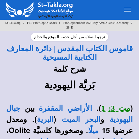
Toggle
navigation
>
>
>
St-Takla.org
Full-Free-Coptic-Books
FreeCopticBooks-002-Holy-Arabic-Bible-Dictionary
28_E
نرجو الصلاة من أجل خدمة الموقع والخدام
قاموس الكتاب المقدس | دائرة المعارف
الكتابية المسيحية
شرح كلمة
بَريَّة اليهودية
(
).
بين
مت 3: 1
الأراضي
المقفرة
جبال
و
(
). ومعدل
اليهودية
البحر الميت
البرية
عرضها 15
. وصخورها كلسيَّة Oolite،
ميلًا