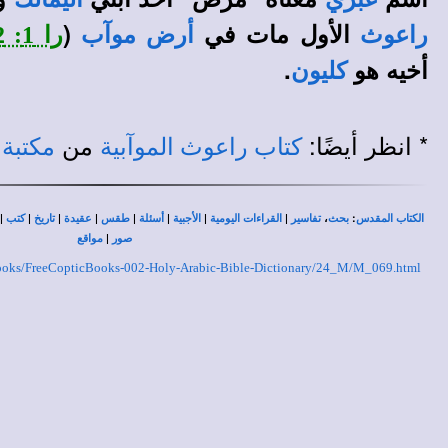
الأول مات في
(
راعوث
أرض موآب
را 1: 2، 5
أخيه هو
.
كليون
* انظر أيضًا:
من
كتاب راعوث الموآبية
مكتبة 
|
|
|
|
|
|
|
|
،
:
الكتاب المقدس
بحث
تفاسير
القراءات اليومية
الأجبية
أسئلة
طقس
عقيدة
تاريخ
كتب
|
صور
مواقع
c-Books/FreeCopticBooks-002-Holy-Arabic-Bible-Dictionary/24_M/M_069.html