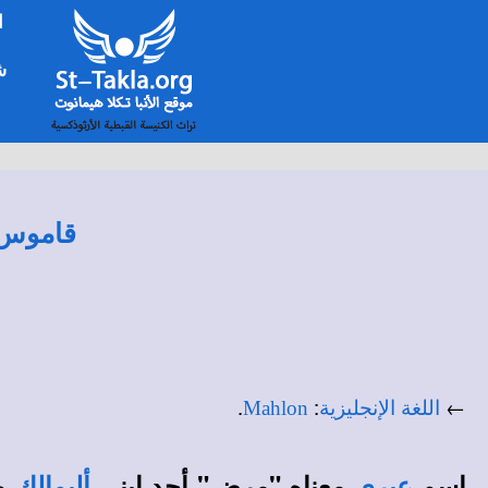
ا
شخ
قاموس ا
.
:
←
اللغة الإنجليزية
Mahlon
اسم
معناه "مرض" أحد ابني
و
عبري
أليمالك