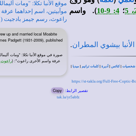
؛
). واسم
4: 9-10
ew up and married local Moabite
ames Padgett (1931-2009), published
.
الأنبا بيشوي المطران
صورة في
: "ومات أليمال
موقع الأنبا تكلا
عرفة واسم الأخرى راعوث": (
راعوث 1: 3-4
|
|
|
|
|
شخصيات
كنائس
أديرة
كلمات ترانيم
ميديا
https://st-takla.org/Full-Free-Copti
تقصير الرابط:
Copy
tak.la/yr5abfz