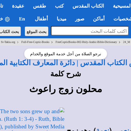
لمسيحية
الكتاب المقدس
كتب
طقس
عقيدة
تا
صيات
أماكن
صور
ميديا
أطفال
En
خي
بحث الموقع
بحث الكتاب
>
>
>
St-Takla.org
Full-Free-Coptic-Books
FreeCopticBooks-002-Holy-Arabic-Bible-Dictionary
24_M
نرجو الصلاة من أجل خدمة الموقع والخدام
لكتاب المقدس | دائرة المعارف الكتابية ال
شرح كلمة
محلون زوج راعوث
(
) وهو زوج
نعمي
نعمة