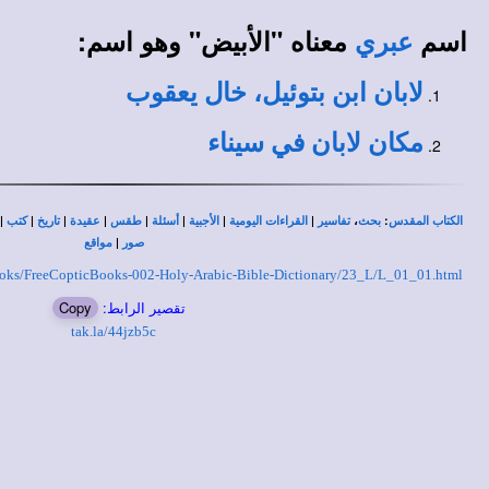
اسم
معناه "الأبيض" وهو اسم:
عبري
لابان ابن بتوئيل، خال يعقوب
مكان لابان في سيناء
|
|
|
|
|
|
|
|
،
:
الكتاب المقدس
بحث
تفاسير
القراءات اليومية
الأجبية
أسئلة
طقس
عقيدة
تاريخ
كتب
|
صور
مواقع
-Books/FreeCopticBooks-002-Holy-Arabic-Bible-Dictionary/23_L/L_01_01.html
تقصير الرابط:
Copy
tak.la/44jzb5c