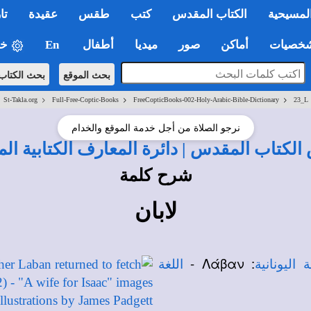
لمسيحية
الكتاب المقدس
كتب
طقس
عقيدة
تا
صيات
أماكن
صور
ميديا
أطفال
En
خي
بحث الموقع
بحث الكتاب
>
>
>
St-Takla.org
Full-Free-Coptic-Books
FreeCopticBooks-002-Holy-Arabic-Bible-Dictionary
23_L
نرجو الصلاة من أجل خدمة الموقع والخدام
لكتاب المقدس | دائرة المعارف الكتابية ال
شرح كلمة
لابان
: Λάβαν -
ة اليونانية
اللغة