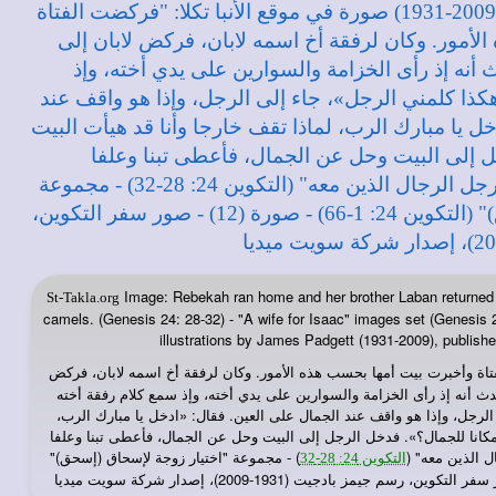
Image: Rebekah ran home and her brother Laban returned 
St-Takla.org
camels. (Genesis 24: 28-32) - "A wife for Isaac" images set (Genesis 2
illustrations by James Padgett (1931-2009), publis
اة وأخبرت بيت أمها بحسب هذه الأمور. وكان لرفقة أخ اسمه لابان، فركض
دث أنه إذ رأى الخزامة والسوارين على يدي أخته، وإذ سمع كلام رفقة أخته
الرجل، وإذا هو واقف عند الجمال على العين. فقال: «ادخل يا مبارك الرب،
ومكانا للجمال؟». فدخل الرجل إلى البيت وحل عن الجمال، فأعطى تبنا وعلفا
ل الذين معه" (
) - مجموعة "اختيار زوجة لإسحاق (إسحق)"
التكوين 24: 28-32