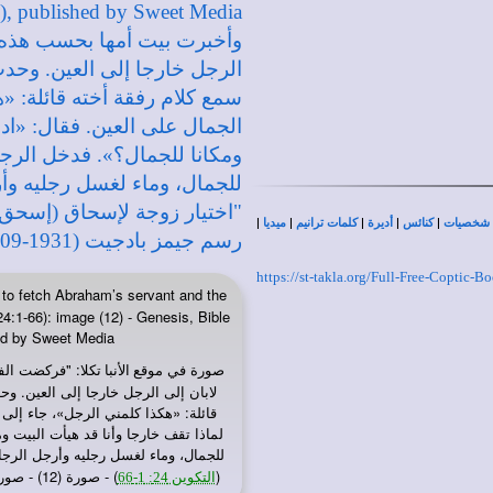
|
|
|
|
|
شخصيات
كنائس
أديرة
كلمات ترانيم
ميديا
https://st-takla.org/Full-Free-Coptic
to fetch Abraham’s servant and the
4:1-66): image (12) - Genesis, Bible
hed by Sweet Media
صورة في
: "فركضت الفت
موقع الأنبا تكلا
لابان إلى الرجل خارجا إلى العين. وح
قائلة: «هكذا كلمني الرجل»، جاء إلى 
لماذا تقف خارجا وأنا قد هيأت البيت 
للجمال، وماء لغسل رجليه وأرجل الرجا
(
) - صورة (12) - صور سفر التكوين، رسم جيمز بادجيت (1931-2009)، إصدار شركة سويت ميديا
التكوين 24: 1-66