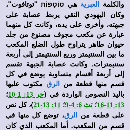
والكلمة
هي טוֹטָפוֹת "توتافوت"،
العبرية
وكان اليهودي التقي يربط عصابة على
جبهته، وأخرى على يده، وكانت كل منهما
عبارة عن مكعب مجوف مصنوع من جلد
حيوان طاهر يتراوح طول الضلع المكعب
ما بين السنتيمتر وربع السنتيمتر إلى أربعة
سنتيمترات. وكانت عصابة الجبهة تقسم
إلى أربعة أقسام متساوية يوضع في كل
قسم منها قطعة من
مكتوب عليها
الرق
باليد النصوص الواردة في (
؛
خر 13: 1-10
؛
؛
)، كل نص
13: 11-16
تث 6: 4-9
11: 13-21
على قطعة من
، توضع كل منها في
الرق
قسم من المكعب. أما المكعب الذي كان