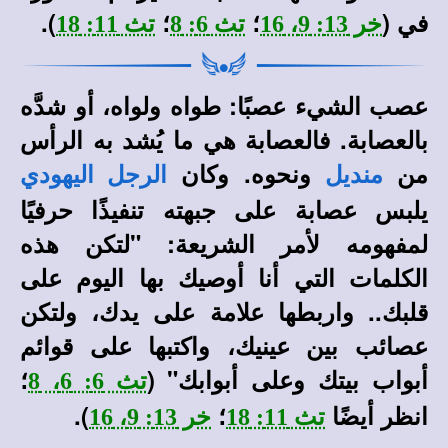
في (
؛
؛
).
خر 13: 9، 16
تث 6: 8
تث 11: 18
عصب الشيء عصبًا: طواه ولواه، أو شدَّه
بالعصابة. فالعصابة هي ما يُشد به الرأس
من
ونحوه. وكان
منديل
الرجل اليهودي
يلبس عصابة على جبهته تنفيذًا حرفيًا
لمفهومه لأمر الشريعة: "لتكن هذه
الكلمات التي أنا أوصيك بها اليوم على
قلبك.. واربطها علامة على يدك، ولتكن
عصائب بين عينيك، واكتبها على قوائم
أبواب بيتك وعلى أبوابك" (
؛
تث 6: 6، 8
انظر أيضًا
؛
).
تث 11: 18
خر 13: 9، 16