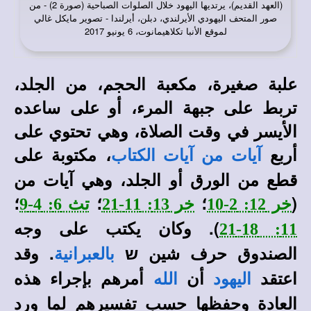
(العهد القديم)، يرتديها اليهود خلال الصلوات الصباحية (صورة 2) - من
صور المتحف اليهودي الأيرلندي، دبلن، أيرلندا - تصوير مايكل غالي
لموقع الأنبا تكلاهيمانوت، 6 يونيو 2017
علبة صغيرة، مكعبة الحجم، من الجلد،
تربط على جبهة المرء، أو على ساعده
الأيسر في وقت الصلاة، وهي تحتوي على
أربع
، مكتوبة على
آيات من آيات الكتاب
قطع من الورق أو الجلد، وهي آيات من
(
؛
؛
؛
خر 12: 2-10
خر 13: 11-21
تث 6: 4-9
). وكان يكتب على وجه
11: 18-21
الصندوق حرف شين ש
. وقد
بالعبرانية
اعتقد
أن
أمرهم بإجراء هذه
اليهود
الله
العادة وحفظها حسب تفسيرهم لما ورد