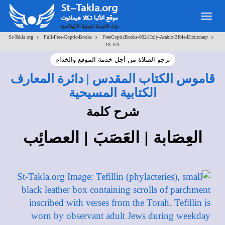
Toggle
navigation
>
>
>
St-Takla.org
Full-Free-Coptic-Books
FreeCopticBooks-002-Holy-Arabic-Bible-Dictionary
18_EN
نرجو الصلاة من أجل خدمة الموقع والخدام
قاموس الكتاب المقدس | دائرة المعارف
الكتابية المسيحية
شرح كلمة
العِصَابة | العَصَبَ | العصائِب