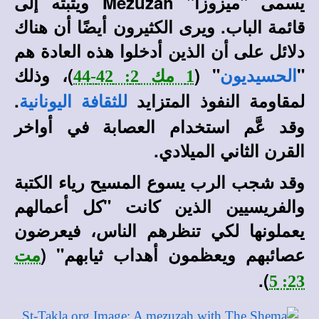
يسمى "ميزوزا" Mezuzah ويثبته إلى
قائمة الباب. ويرى الكثيرون أيضًا أن هناك
دلائل على أن الذين أدخلوا هذه العادة هم
"
" (
)، وذلك
الحسيديون
1 مك 2: 42-44
لمقاومة النفوذ المتزايد
.
للثقافة اليونانية
وقد عَّم استخدام العصابة في أواخر
القرن الثاني الميلادي.
وقد شجب الرب يسوع المسيح رياء الكتبة
والفريسيين الذين كانت "كل أعمالهم
يعملونها لكي تنظرهم الناس، فيعرضون
عصائبهم ويعظمون أهداب ثيابهم" (
مت
).
23: 5