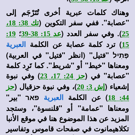
وهناك كلمات عبرية أخرى تُتَرْجَم إلى
"عصابة". ففي سفر التكوين (
تك 38: 18،
). وفي سفر العدد (
؛
25
عد 15: 38-39
19:
) ترد كلمة عصابة عن الكلمة
15
العبرية
פְּתִיל "فتيل" (انظر "فتيل" في العربية)
ومعناها "خيط" أو "شريط". كما تَرِد كلمة
"عصابة" في (
) وفي نبوة
حز 24: 17، 23
إشعياء (
)، وفي نبوة حزقيال (
إش 3: 20
حز
) عن الكلمة
פאר "بير"
44: 18
العبرية
ومعناها "عمامة" أو "قلنسوة"
،
وستجد
المزيد عن هذا الموضوع هنا في
موقع الأنبا
تكلاهيمانوت
في صفحات قاموس وتفاسير