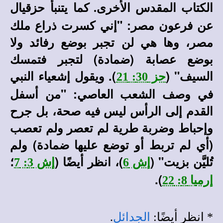
كما يتنبأ حزقيال
الكتاب المقدس الأخرى
.
عن فرعون مصر: "إني كسرت ذراع ملك
مصر، وها هي لن تجبر بوضع رفائد ولا
بوضع عصابة (ضمادة) لتجبر فتمسك
السيف" (
). ويقول إشعياء النبي
حز 30: 21
في وصف الشعب العاصي: "من أسفل
القدم إلى الرأس ليس فيه صحة، بل جرح
وإحباط وضربة طرية لم تعصر ولم تعصب
(أي لم تربط أو توضع عليها ضمادة) ولم
تُليَّن بزيت" (
)، انظر أيضًا (
؛
إش 6
إش 3: 7
).
إرميا 8: 22
* انظر أيضًا:
الجدائل
.