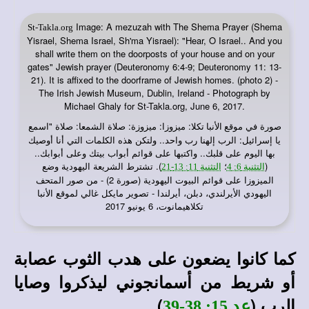
Image: A mezuzah with The Shema Prayer (Shema
St-Takla.org
Yisrael, Shema Israel, Sh'ma Yisrael): "Hear, O Israel.. And you
shall write them on the doorposts of your house and on your
gates" Jewish prayer (Deuteronomy 6:4-9; Deuteronomy 11: 13-
21). It is affixed to the doorframe of Jewish homes. (photo 2) -
The Irish Jewish Museum, Dublin, Ireland - Photograph by
Michael Ghaly for St-Takla.org, June 6, 2017.
صورة في
: ميزوزا: ميزوزة: صلاة الشمعا: صلاة "اسمع
موقع الأنبا تكلا
يا إسرائيل: الرب إلهنا رب واحد.. ولتكن هذه الكلمات التي أنا أوصيك
بها اليوم على قلبك.. واكتبها على قوائم أبواب بيتك وعلى أبوابك..
(
؛
). تشترط الشريعة اليهودية وضع
التثنية 6: 4
التثنية 11: 13-21
الميزوزا على قوائم البيوت اليهودية (صورة 2) - من صور المتحف
اليهودي الأيرلندي، دبلن، أيرلندا - تصوير مايكل غالي لموقع الأنبا
تكلاهيمانوت، 6 يونيو 2017
كما كانوا يضعون على هدب الثوب عصابة
أو شريط من أسمانجوني ليذكروا وصايا
الرب (
).
عد 15: 38-39