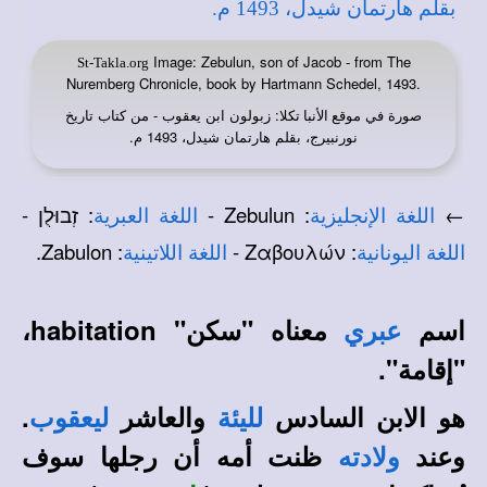
Image: Zebulun, son of Jacob - from The
St-Takla.org
Nuremberg Chronicle, book by Hartmann Schedel, 1493.
صورة في
: زبولون ابن يعقوب - من كتاب تاريخ
موقع الأنبا تكلا
نورنبيرج، بقلم هارتمان شيدل، 1493 م.
←
: Zebulun -
: זְבוּלֻן -
اللغة الإنجليزية
اللغة العبرية
: Zabulon.
: Ζαβουλών -
اللغة اليونانية
اللغة اللاتينية
اسم
معناه "سكن" habitation،
عبري
"إقامة".
هو الابن السادس
والعاشر
.
لليئة
ليعقوب
وعند
ظنت أمه أن رجلها سوف
ولادته