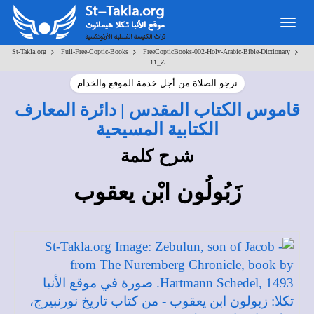
Toggle
navigation
>
>
>
St-Takla.org
Full-Free-Coptic-Books
FreeCopticBooks-002-Holy-Arabic-Bible-Dictionary
11_Z
نرجو الصلاة من أجل خدمة الموقع والخدام
قاموس الكتاب المقدس | دائرة المعارف
الكتابية المسيحية
شرح كلمة
زَبُولُون ابْن يعقوب