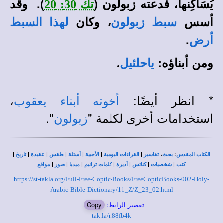
يُسَاكِنها، فدعته زبولون (
). وقد
تك 30: 20
أسس
، وكان
سبط زبولون
لهذا السبط
.
أرض
ومن أبناؤه:
ياحلئيل
.
* انظر أيضًا:
،
أخوته أبناء يعقوب
استخدامات أخرى لكلمة "
".
زبولون
|
|
|
|
|
|
|
،
:
الكتاب المقدس
بحث
تفاسير
القراءات اليومية
الأجبية
أسئلة
طقس
عقيدة
تاريخ
|
|
|
|
|
|
|
كتب
شخصيات
كنائس
أديرة
كلمات ترانيم
ميديا
صور
مواقع
https://st-takla.org/Full-Free-Coptic-Books/FreeCopticBooks-002-Holy-
Arabic-Bible-Dictionary/11_Z/Z_23_02.html
تقصير الرابط:
Copy
tak.la/n88fb4k