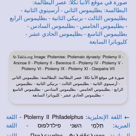
Image: Ptolemies: Ptolemaic dynasty: Ptolemy II -
St-Takla.org
Arsinoe II - Ptolemy II - Berenice II - Ptolemy IV - Ptolemy V -
Ptolemy VI - Ptolemy IX - Ptolemy XI - Cleopatra VII
صورة في
: عصر البطالمة: البطالسة: بطليموس الثاني
موقع الأنبا تكلا
- أرسينوي الثانية - بطليموس الثالث - برنيكي الثانية - بطليموس
الرابع - بطليموس الخامس - بطليموس السادس - بطليموس التاسع
- بطليموس الحادي عشر - كليوباترا السابعة
: Ptolemy II Philadelphus -
←
اللغة الإنجليزية
اللغة
: תַּלְמַי השני פילדלפוס -
العبرية
اللغة
: Πτολεμαῖος Φιλάδελφος -
اليونانية
اللغة