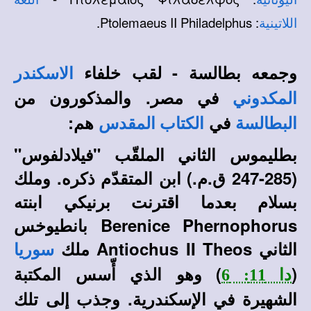
: Ptolemaeus II Philadelphus.
اللاتينية
وجمعه بطالسة - لقب خلفاء
الاسكندر
في مصر. والمذكورون من
المكدوني
في
هم:
البطالسة
الكتاب المقدس
بطليموس الثاني الملقّب "فيلادلفوس"
(285-247 ق.م.) ابن المتقدّم ذكره. وملك
بسلام بعدما اقترنت برنيكي ابنته
Berenice Phernophorus بانطيوخس
الثاني Antiochus II Theos ملك
سوريا
(
) وهو الذي أّسس المكتبة
دا 11: 6
الشهيرة في الإسكندرية. وجذب إلى تلك