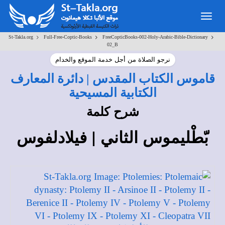
Toggle
navigation
>
>
>
St-Takla.org
Full-Free-Coptic-Books
FreeCopticBooks-002-Holy-Arabic-Bible-Dictionary
02_B
نرجو الصلاة من أجل خدمة الموقع والخدام
قاموس الكتاب المقدس | دائرة المعارف
الكتابية المسيحية
شرح كلمة
بّطْليموس الثاني | فيلادلفوس