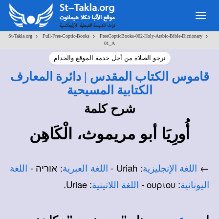
Toggle
navigation
>
>
>
St-Takla.org
Full-Free-Coptic-Books
FreeCopticBooks-002-Holy-Arabic-Bible-Dictionary
01_A
نرجو الصلاة من أجل خدمة الموقع والخدام
قاموس الكتاب المقدس | دائرة المعارف
الكتابية المسيحية
شرح كلمة
أُورِيَا أبو مريموث، الْكَاهِن
←
: Uriah -
: אוריה -
اللغة الإنجليزية
اللغة العبرية
اللغة
: Uriae.
: ουριου -
اليونانية
اللغة اللاتينية