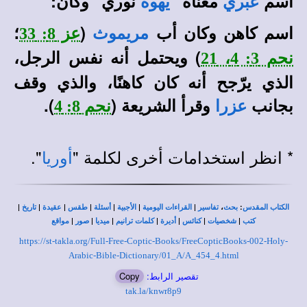
اسم
معناه "
نوري" وكان:
عبري
يهوه
اسم كاهن وكان أب
(
؛
مريموث
عز 8: 33
) ويحتمل أنه نفس الرجل،
نحم 3: 4، 21
الذي يرّجح أنه كان كاهنًا، والذي وقف
بجانب
وقرأ الشريعة (
).
عزرا
نحم 8: 4
* انظر استخدامات أخرى لكلمة "
".
أوريا
|
|
|
|
|
|
|
،
:
الكتاب المقدس
بحث
تفاسير
القراءات اليومية
الأجبية
أسئلة
طقس
عقيدة
تاريخ
|
|
|
|
|
|
|
كتب
شخصيات
كنائس
أديرة
كلمات ترانيم
ميديا
صور
مواقع
https://st-takla.org/Full-Free-Coptic-Books/FreeCopticBooks-002-Holy-
Arabic-Bible-Dictionary/01_A/A_454_4.html
تقصير الرابط:
Copy
tak.la/knwr8p9