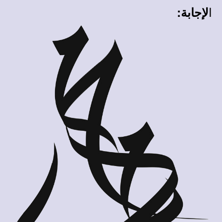
ا
لإجابة: