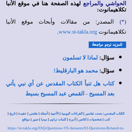
الحواشي والمراجع
لهذه الصفحة هنا في
موقع الأنبا
تكلاهيمانوت
:
المصدر: من مقالات وأبحاث
(*)
موقع الأنبا
.
تكلاهيمانوت
www.st-takla.org
سؤال:
لماذا لا تسلمون
سؤال:
محمد هو البارقليط!
كتاب هل تنبأ الكتاب المقدس عن أي نبي يأتي
بعد المسيح - القمص عبد المسيح بسيط
|
|
|
|
|
|
|
،
:
الكتاب المقدس
بحث
تفاسير
القراءات اليومية
الأجبية
أسئلة
طقس
عقيدة
تاريخ
|
|
|
|
|
|
|
كتب
شخصيات
كنائس
أديرة
كلمات ترانيم
ميديا
صور
مواقع
https://st-takla.org/FAQ-Questions-VS-Answers/03-Questions-Related-to-