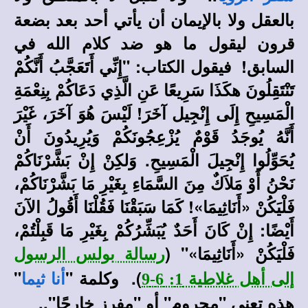
بالعقل ولا بالإيمان أن يأتي أحد بعد بضعة
قرون ليقول ما هو ضد كلام الله في
السابق! فيقول الكتاب: "إِنِّي أَتَعَجَّبُ أَنَّكُمْ
تَنْتَقِلُونَ هكَذَا سَرِيعًا عَنِ الَّذِي دَعَاكُمْ بِنِعْمَةِ
الْمَسِيحِ إِلَى إِنْجِيل آخَرَ! لَيْسَ هُوَ آخَرَ، غَيْرَ
أَنَّهُ يُوجَدُ قَوْمٌ يُزْعِجُونَكُمْ وَيُرِيدُونَ أَنْ
يُحَوِّلُوا إِنْجِيلَ الْمَسِيحِ. وَلكِنْ إِنْ بَشَّرْنَاكُمْ
نَحْنُ أَوْ مَلاَكٌ مِنَ السَّمَاءِ بِغَيْرِ مَا بَشَّرْنَاكُمْ،
فَلْيَكُنْ «أَنَاثِيمَا»! كَمَا سَبَقْنَا فَقُلْنَا أَقُولُ الآنَ
أَيْضًا: إِنْ كَانَ أَحَدٌ يُبَشِّرُكُمْ بِغَيْرِ مَا قَبِلْتُمْ،
فَلْيَكُنْ «أَنَاثِيمَا»"
(
رسالة بولس الرسول
). وكلمة "
"
إلى أهل غلاطية 1: 6-9
أنا ثيما
هذه تعني "محروم" أو "مفرز خارجًا"..