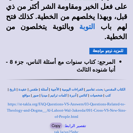
على فعل الخير ومقاومة الشر أكثر من ذي
قبل، وبهذا يخلصهم من الخطية. كذلك فتح
لهم باب
التوبة
وبالتوبة يتخلصون من
الخطية.
المرجع: كتاب سنوات مع أسئلة الناس، جزء 8 -
أنبا شنوده الثالث
|
|
|
|
|
|
|
،
:
الكتاب المقدس
بحث
تفاسير
القراءات اليومية
الأجبية
أسئلة
طقس
عقيدة
تاريخ
|
|
|
|
|
|
|
كتب
شخصيات
كنائس
أديرة
كلمات ترانيم
ميديا
صور
مواقع
https://st-takla.org/FAQ-Questions-VS-Answers/03-Questions-Related-to-
Theology-and-Dogma__Al-Lahoot-Wal-3akeeda/091-Cross-VS-New-Sins-
of-People.html
تقصير الرابط:
Copy
tak.la/yq25phc