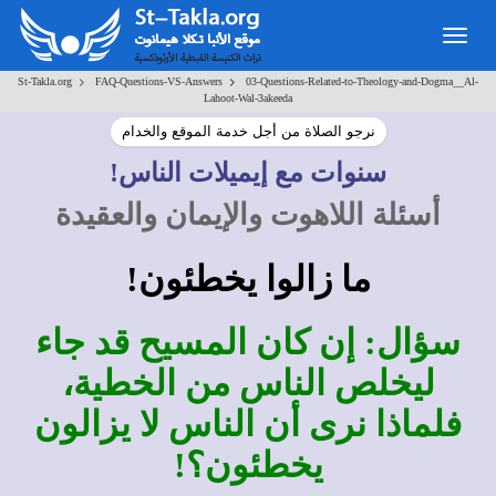
Togg
navig
>
>
St-Takla.org
FAQ-Questions-VS-Answers
03-Questions-Related-to-Theology-and-Dogma__Al-
Lahoot-Wal-3akeeda
نرجو الصلاة من أجل خدمة الموقع والخدام
سنوات مع إيميلات الناس!
أسئلة اللاهوت والإيمان والعقيدة
ما زالوا يخطئون!
سؤال: إن كان المسيح قد جاء
ليخلص الناس من الخطية،
فلماذا نرى أن الناس لا يزالون
يخطئون؟!