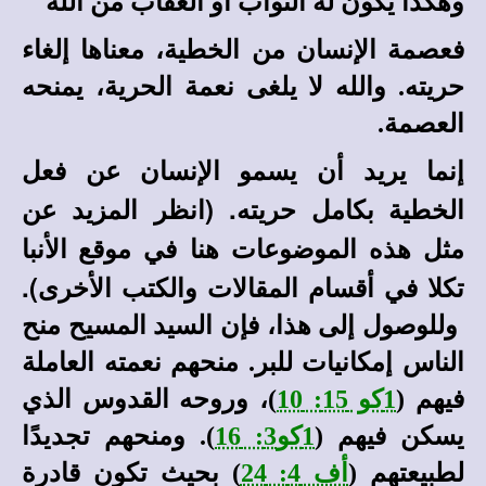
وهكذا يكون له الثواب أو العقاب من الله
فعصمة الإنسان من الخطية، معناها إلغاء
حريته. والله لا يلغى نعمة الحرية، يمنحه
العصمة.
إنما يريد أن يسمو الإنسان عن فعل
. (انظر المزيد عن
الخطية بكامل حريته
مثل هذه الموضوعات هنا في
موقع الأنبا
في أقسام المقالات والكتب الأخرى).
تكلا
وللوصول إلى هذا، فإن السيد المسيح منح
الناس إمكانيات للبر. منحهم نعمته العاملة
فيهم (
1كو 15: 10
)، وروحه القدوس الذي
يسكن فيهم (
1كو3: 16
). ومنحهم تجديدًا
لطبيعتهم (
أف 4: 24
) بحيث تكون قادرة