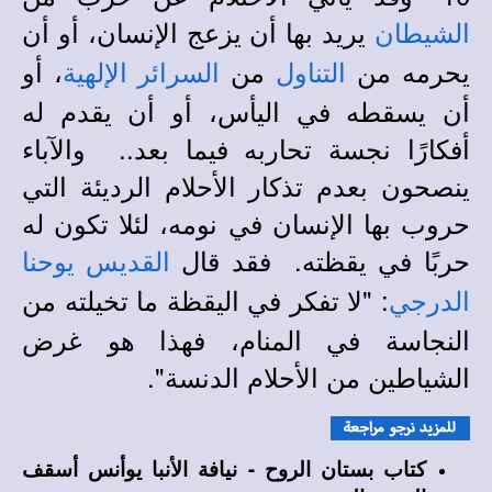
يريد بها أن يزعج الإنسان، أو أن
الشيطان
يحرمه من
من
، أو
التناول
السرائر الإلهية
أن يسقطه في اليأس، أو أن يقدم له
أفكارًا نجسة تحاربه فيما بعد.. والآباء
ينصحون بعدم تذكار الأحلام الرديئة التي
حروب بها الإنسان في نومه، لئلا تكون له
حربًا في يقظته. فقد قال
القديس
يوحنا
: "لا تفكر في اليقظة ما تخيلته من
الدرجي
النجاسة في المنام، فهذا هو غرض
الشياطين من الأحلام الدنسة".
كتاب بستان الروح - نيافة الأنبا يوأنس أسقف