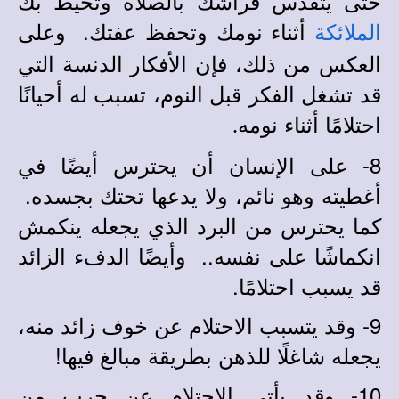
حتى يتقدس فراشك بالصلاة وتحيط بك
أثناء نومك وتحفظ عفتك. وعلى
الملائكة
العكس من ذلك، فإن الأفكار الدنسة التي
قد تشغل الفكر قبل النوم، تسبب له أحيانًا
احتلامًا أثناء نومه
.
8- على الإنسان أن يحترس أيضًا في
أغطيته وهو نائم، ولا يدعها تحتك بجسده.
كما يحترس من البرد الذي يجعله ينكمش
انكماشًا على نفسه.. وأيضًا الدفء الزائد
قد يسبب احتلامًا.
9- وقد يتسبب الاحتلام عن خوف زائد منه،
يجعله شاغلًا للذهن بطريقة مبالغ فيها!
10- وقد يأتي الاحتلام عن حرب من