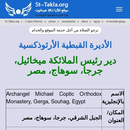
Togg
navig
>
>
>
>
>
>
St-Takla.org
Coptic-History
places
monasteries
africa
egypt
st-michael-gerga
نرجو الصلاة من أجل خدمة الموقع والخدام
الأديرة القبطية الأرثوذكسية
دير رئيس الملائكة ميخائيل،
جرجا، سوهاج، مصر
الاسم
Archangel Michael Coptic Orthodox
بالإنجليزية
Monastery, Gerga, Souhag, Egypt
المكان/
الجبل الشرقي، جرجا، سوهاج، مصر
العنوان