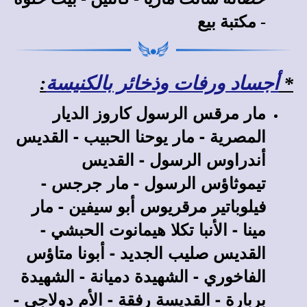
- مكتبة بيع
*
أجساد ورفات وذخائر بالكنيسة
:
مار مرقس الرسول كاروز الديار
المصرية - مار يوحنا الحبيب - القديس
أندراوس الرسول - القديس
تيموثاؤس الرسول - مار جرجس -
فيلوباتير مرقريوس أبو سيفين - مار
مينا - الأنبا تكلا هيمانوت الحبشي -
القديس صليب الجديد - أبونا متاؤس
الفاخوري - الشهيدة دميانة - الشهيدة
بربارة - القديسة رفقة - الأم دولاجي -