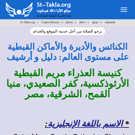
Togg
navig
>
>
>
>
>
St-Takla.org
Coptic-History
places
africa
egypt
zakazeek
نرجو الصلاة من أجل خدمة الموقع والخدام
الكنائس والأديرة والأماكن القبطية
على مستوى العالم: دليل و أرشيف
كنيسة العذراء مريم القبطية
الأرثوذكسية، كفر الصعيدي، منيا
القمح، الشرقية، مصر
*
الاسم باللغة الإنجليزية
: