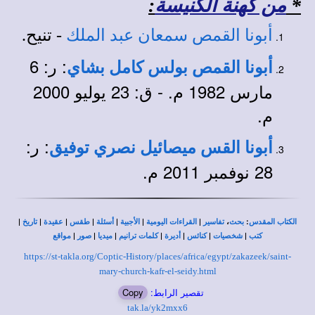
*
من كهنة الكنيسة
:
أبونا القمص سمعان عبد الملك
- تنيح.
: ر: 6
أبونا القمص بولس كامل بشاي
مارس 1982 م. - ق: 23 يوليو 2000
م.
: ر:
أبونا القس ميصائيل نصري توفيق
28 نوفمبر 2011 م.
|
|
|
|
|
|
|
،
:
الكتاب المقدس
بحث
تفاسير
القراءات اليومية
الأجبية
أسئلة
طقس
عقيدة
تاريخ
|
|
|
|
|
|
|
كتب
شخصيات
كنائس
أديرة
كلمات ترانيم
ميديا
صور
مواقع
https://st-takla.org/Coptic-History/places/africa/egypt/zakazeek/saint-
mary-church-kafr-el-seidy.html
تقصير الرابط:
Copy
tak.la/yk2mxx6