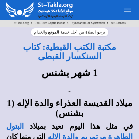
Toggle
navigation
>
>
>
St-Takla.org
Full-Free-Coptic-Books
Synaxarium-or-Synaxarion
09-Bashans
نرجو الصلاة من أجل خدمة الموقع والخدام
مكتبة الكتب القبطية: كتاب
السنكسار القبطى
1 شهر بشنس
ميلاد القديسة العذراء والدة الإله (1
بشنس)
في مثل هذا اليوم نعيد بميلاد
البتول
الطاهرة مرتمريم والدة الإله
التي منها كان