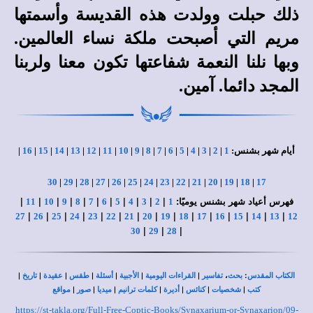
ذلك حبلت وولدت هذه القديسة وأسمتها
مريم التي أصبحت ملكة نساء العالمين.
وبها نلنا النعمة شفاعتها تكون معنا ولربنا
المجد دائما. آمين.
أيام شهر بشنس:
1
|
2
|
3
|
4
|
5
|
6
|
7
|
8
|
9
|
10
|
11
|
12
|
13
|
14
|
15
|
16
|
30
|
29
|
28
|
27
|
26
|
25
|
24
|
23
|
22
|
21
|
20
|
19
|
18
|
17
فهرس أعياد شهر بشنس يوميًا:
|
|
|
|
|
|
|
|
|
|
|
11
10
9
8
7
6
5
4
3
2
1
|
|
|
|
|
|
|
|
|
|
|
|
|
|
|
27
26
25
24
23
22
21
20
19
18
17
16
15
14
13
12
|
|
|
30
29
28
|
|
|
|
|
|
|
،
:
الكتاب المقدس
بحث
تفاسير
القراءات اليومية
الأجبية
أسئلة
طقس
عقيدة
تاريخ
|
|
|
|
|
|
|
كتب
شخصيات
كنائس
أديرة
كلمات ترانيم
ميديا
صور
مواقع
https://st-takla.org/Full-Free-Coptic-Books/Synaxarium-or-Synaxarion/09-