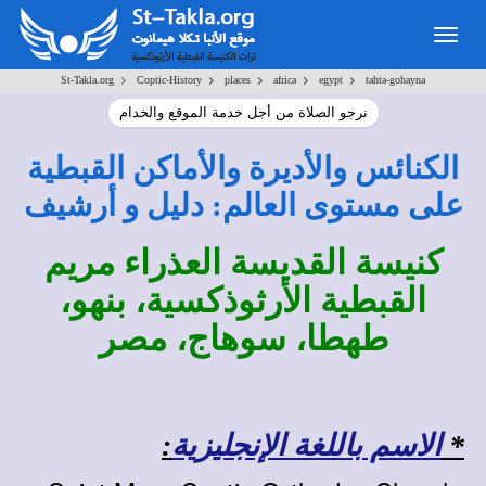
Togg
navig
>
>
>
>
>
St-Takla.org
Coptic-History
places
africa
egypt
tahta-gohayna
نرجو الصلاة من أجل خدمة الموقع والخدام
الكنائس والأديرة والأماكن القبطية
على مستوى العالم: دليل و أرشيف
كنيسة القديسة العذراء مريم
القبطية الأرثوذكسية، بنهو،
طهطا، سوهاج، مصر
*
الاسم باللغة الإنجليزية
: