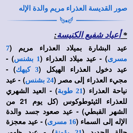
صور القديسة العذراء مريم والدة الإله
*
أعياد شفيع الكنيسة
:
عيد البشارة بميلاد العذراء مريم (
7
) - عيد ميلاد العذراء (
) -
مسرى
1 بشنس
عيد دخول العذراء الهيكل (
) -
3 كيهك
مجيء العذراء إلى مصر (
) - عيد
24 بشنس
نياحة العذراء (
) - العيد الشهري
21 طوبة
للعذراء الثيئوطوكوس (كل يوم 21 من
الشهر القبطي) - عيد صعود جسد والدة
الإله إلى السماء (
) - عيد معجزة
16 مسرى
حالة الحديد (
) - عيد ظهور
21 بؤونة