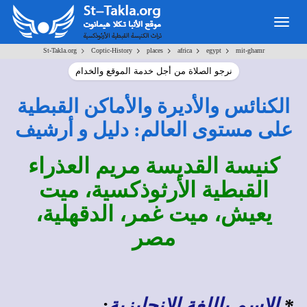
Togg
navig
>
>
>
>
>
St-Takla.org
Coptic-History
places
africa
egypt
mit-ghamr
نرجو الصلاة من أجل خدمة الموقع والخدام
الكنائس والأديرة والأماكن القبطية
على مستوى العالم: دليل و أرشيف
كنيسة القديسة مريم العذراء
القبطية الأرثوذكسية، ميت
يعيش، ميت غمر، الدقهلية،
مصر
*
الاسم باللغة الإنجليزية
: