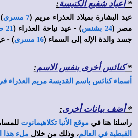
*
أعياد شفيع الكنيسة
:
عيد البشارة بميلاد العذراء مريم (
) 
7 مسرى
مصر (
) - عيد نياحة العذراء (
24 بشنس
21 طوبة
جسد والدة الإله إلى السماء (
) - ع
16 مسرى
*
كنائس أخرى بنفس الاسم
:
أسماء كنائس باسم القديسة مريم العذراء ف
*
أضف بيانات أخرى
:
راسلنا هنا في
للمساه
موقع الأنبا تكلاهيمانوت
، وذلك من خلال
القبطية في العالم
ملء هذا ا