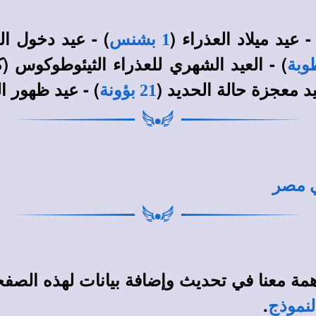
- عيد ميلاد العذراء (
) - عيد دخول الع
1 بشنس
يد معجزة حالة الحديد (
) - عيد ظهور ال
21 بؤونة
ي مصر
مة معنا في تحديث وإضافة بيانات لهذه الصف
.
لنموذج