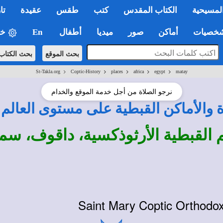
لمسيحية
الكتاب المقدس
كتب
طقس
عقيدة
تا
صيات
أماكن
صور
ميديا
أطفال
En
خي
بحث الموقع
بحث الكتاب
>
>
>
>
>
St-Takla.org
Coptic-History
places
africa
egypt
matay
نرجو الصلاة من أجل خدمة الموقع والخدام
ة والأماكن القبطية على مستوى العالم
م القبطية الأرثوذكسية، داقوف، سما
Saint Mary Coptic Orthodo