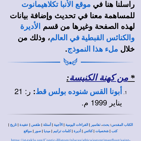
راسلنا هنا في
موقع الأنبا تكلاهيمانوت
للمساهمة معنا في تحديث وإضافة بيانات
لهذه الصفحة وغيرها من قسم
الأديرة
، وذلك من
والكنائس القبطية في العالم
خلال
.
ملء هذا النموذج
*
من كهنة الكنيسة
:
ر: 21
:
أبونا القس شنوده بولس قط
يناير 1999 م.
|
|
|
|
|
|
|
،
:
الكتاب المقدس
بحث
تفاسير
القراءات اليومية
الأجبية
أسئلة
طقس
عقيدة
تاريخ
|
|
|
|
|
|
|
كتب
شخصيات
كنائس
أديرة
كلمات ترانيم
ميديا
صور
مواقع
https://st-takla.org/Coptic-History/places/africa/egypt/manflout/saint-