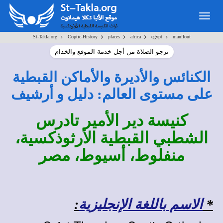
Togg
navig
>
>
>
>
>
St-Takla.org
Coptic-History
places
africa
egypt
manflout
نرجو الصلاة من أجل خدمة الموقع والخدام
الكنائس والأديرة والأماكن القبطية
على مستوى العالم: دليل و أرشيف
كنيسة دير الأمير تادرس
الشطبي القبطية الأرثوذكسية،
منفلوط، أسيوط، مصر
*
الاسم باللغة الإنجليزية
: