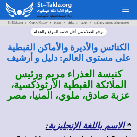
Togg
navig
>
>
>
>
>
St-Takla.org
Coptic-History
places
africa
egypt
mallawy-ansena-ashmouneen
نرجو الصلاة من أجل خدمة الموقع والخدام
الكنائس والأديرة والأماكن القبطية
على مستوى العالم: دليل و أرشيف
كنيسة العذراء مريم ورئيس
الملائكة القبطية الأرثوذكسية،
عزبة صادق، ملوي، المنيا، مصر
*
الاسم باللغة الإنجليزية
: