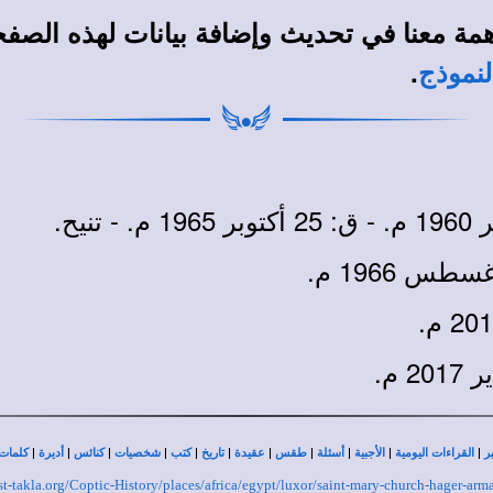
مة معنا في تحديث وإضافة بيانات لهذه الصف
.
لنموذج
|
|
|
|
|
|
|
|
|
|
|
ر
القراءات اليومية
الأجبية
أسئلة
طقس
عقيدة
تاريخ
كتب
شخصيات
كنائس
أديرة
كلمات 
/st-takla.org/Coptic-History/places/africa/egypt/luxor/saint-mary-church-hager-arm