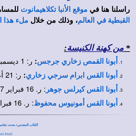
راسلنا هنا في
للمساه
موقع الأنبا تكلاهيمانوت
، وذلك من خلال
القبطية في العالم
ملء هذا ا
*
من كهنة الكنيسة
:
ر: 1 ديسمبر 1960 م. - ق: 25 أكتوبر 1965 م. - تنيح.
:
أبونا القمص زخاري جرجس
ر: 21 أغسطس 1966 م.
:
أبونا القس ابرام سرجي زخاري
: ر. 16 فبراير 2017 م.
أبونا القس كيرلس جوهر
: ر. 16 فبراير 2017 م.
أبونا القس أمونيوس محفوظ
،
:
الكتاب المقدس
بحث
تفاسي
ant.html