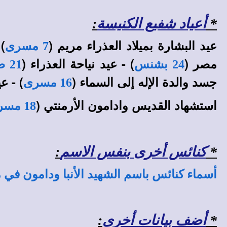
*
أعياد شفيع الكنيسة
:
عيد البشارة بميلاد العذراء مريم (
) 
7 مسرى
مصر (
) - عيد نياحة العذراء (
24 بشنس
21 طوبة
جسد والدة الإله إلى السماء (
) - ع
16 مسرى
استشهاد القديس وادامون الأرمنتي (
18 مسرى
*
كنائس أخرى بنفس الاسم
:
أسماء كنائس باسم الشهيد الأنبا ودامون في
*
أضف بيانات أخرى
: