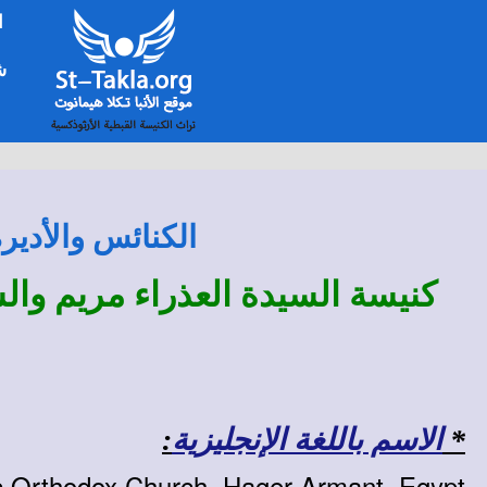
ا
شخ
الكنائس والأدير
كنيسة السيدة العذراء مريم والش
*
الاسم باللغة الإنجليزية
:
c Orthodox Church, Hager Armant, Egypt