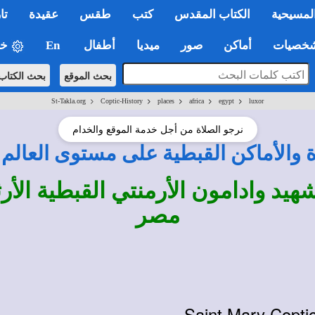
لمسيحية
الكتاب المقدس
كتب
طقس
عقيدة
تا
صيات
أماكن
صور
ميديا
أطفال
En
خي
بحث الموقع
بحث الكتاب
>
>
>
>
>
St-Takla.org
Coptic-History
places
africa
egypt
luxor
نرجو الصلاة من أجل خدمة الموقع والخدام
ة والأماكن القبطية على مستوى العالم
هيد وادامون الأرمنتي القبطية الأ
مصر
Saint Mary Copti