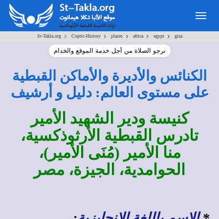
Togg
navig
>
>
>
>
>
St-Takla.org
Coptic-History
places
africa
egypt
giza
نرجو الصلاة من أجل خدمة الموقع والخدام
الكنائس والأديرة والأماكن القبطية
على مستوى العالم: دليل و أرشيف
كنيسة ودير الشهيد الأمير
تادرس القبطية الأرثوذكسية،
منا الأمير (مُنَى الأمير)،
الحوامدية، الجيزة، مصر
*
الاسم باللغة الإنجليزية
: