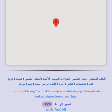
|
|
|
|
|
|
|
،
:
الكتاب المقدس
بحث
تفاسير
القراءات اليومية
الأجبية
أسئلة
طقس
عقيدة
تاريخ
|
|
|
|
|
|
|
كتب
شخصيات
كنائس
أديرة
كلمات ترانيم
ميديا
صور
مواقع
https://st-takla.org/Coptic-History/places/africa/egypt/el-menia-abo-
korkas/saint-tadros-church.html
تقصير الرابط:
Copy
tak.la/7nn6ddj