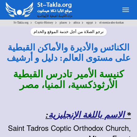
Togg
navig
>
>
>
>
>
St-Takla.org
Coptic-History
places
africa
egypt
el-menia-abo-korkas
نرجو الصلاة من أجل خدمة الموقع والخدام
الكنائس والأديرة والأماكن القبطية
على مستوى العالم: دليل و أرشيف
كنيسة الأمير تادرس القبطية
الأرثوذكسية، المنيا، مصر
*
الاسم باللغة الإنجليزية
:
Saint Tadros Coptic Orthodox Church,