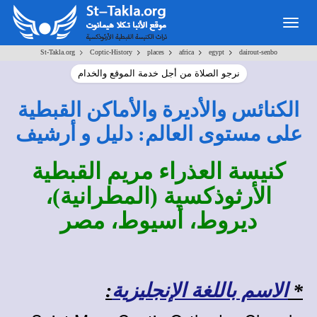
Togg
navig
>
>
>
>
>
St-Takla.org
Coptic-History
places
africa
egypt
dairout-senbo
نرجو الصلاة من أجل خدمة الموقع والخدام
الكنائس والأديرة والأماكن القبطية
على مستوى العالم: دليل و أرشيف
كنيسة العذراء مريم القبطية
الأرثوذكسية (المطرانية)،
ديروط، أسيوط، مصر
*
الاسم باللغة الإنجليزية
: